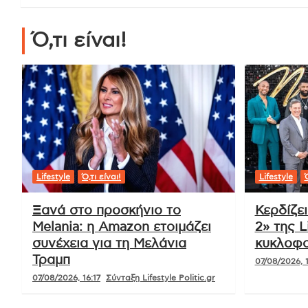
Ό,τι είναι!
Lifestyle
Ό,τι είναι!
Lifestyle
Ό
Ξανά στο προσκήνιο το
Κερδίζε
Melania: η Amazon ετοιμάζει
2» της L
συνέχεια για τη Μελάνια
κυκλοφο
Τραμπ
07/08/2026, 1
07/08/2026, 16:17
Σύνταξη Lifestyle Politic.gr