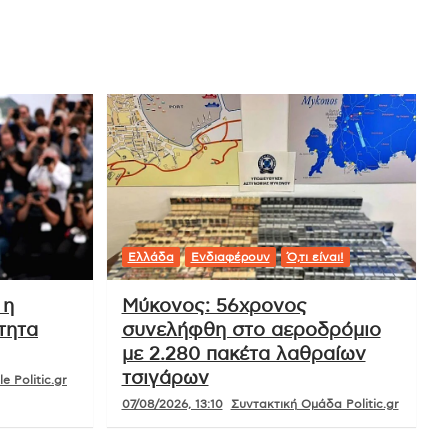
Ελλάδα
Ενδιαφέρουν
Ό,τι είναι!
 η
Μύκονος: 56χρονος
τητα
συνελήφθη στο αεροδρόμιο
με 2.280 πακέτα λαθραίων
τσιγάρων
e Politic.gr
07/08/2026, 13:10
Συντακτική Ομάδα Politic.gr