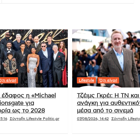
,τι είναι!
Lifestyle
Ό,τι είναι!
ι έδαφος η «Michael
Τζέιμς Γκρέι: Η ΤΝ και
ionsgate για
ανάγκη για αυθεντικό
ρία ως το 2028
μέσα από το σινεμά
5:16
Σύνταξη Lifestyle Politic.gr
07/08/2026, 14:42
Σύνταξη Lifestyl