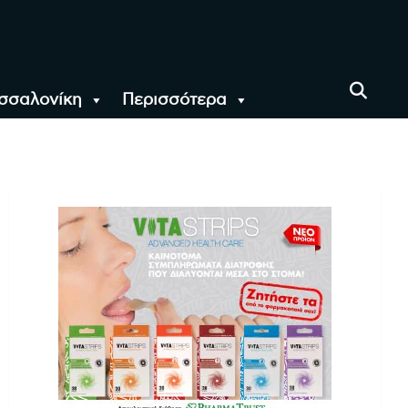
σσαλονίκη
Περισσότερα
αι όλο τον Κόσμο