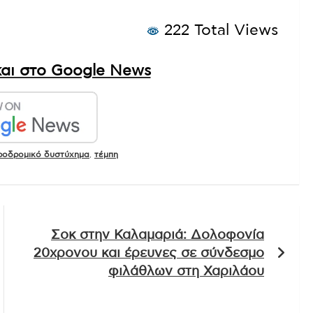
222 Total Views
αι στο Google News
ροδρομικό δυστύχημα
,
τέμπη
Σοκ στην Καλαμαριά: Δολοφονία
20χρονου και έρευνες σε σύνδεσμο
φιλάθλων στη Χαριλάου