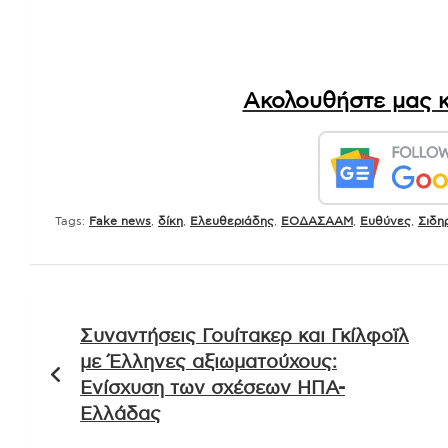
Ακολουθήστε μας κ
Tags:
Fake news
,
δίκη
,
Ελευθεριάδης
,
ΕΟΔΑΣΑΑΜ
,
Ευθύνες
,
Σιδη
Πλοήγηση
Συναντήσεις Γουίτακερ και Γκίλφοϊλ
άρθρων
με Έλληνες αξιωματούχους:
Ενίσχυση των σχέσεων ΗΠΑ-
Ελλάδας