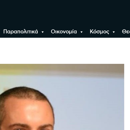
Παραπολιτικά
Οικονομία
Κόσμος
Θε
αλονίκη, την Ελλάδα κ