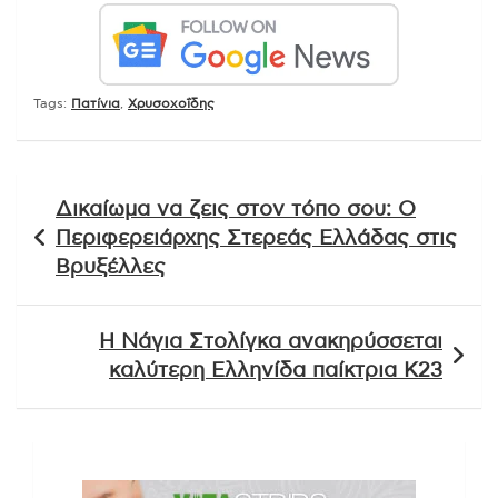
Tags:
Πατίνια
,
Χρυσοχοΐδης
Πλοήγηση
Δικαίωμα να ζεις στον τόπο σου: Ο
άρθρων
Περιφερειάρχης Στερεάς Ελλάδας στις
Βρυξέλλες
Η Νάγια Στολίγκα ανακηρύσσεται
καλύτερη Ελληνίδα παίκτρια Κ23