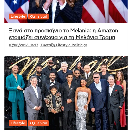
Lifestyle
Ό,τι είναι!
Ξανά στο προσκήνιο το Melania: η Amazon
ετοιμάζει συνέχεια για τη Μελάνια Τραμπ
07/08/2026, 16:17
Σύνταξη Lifestyle Politic.gr
Lifestyle
Ό,τι είναι!