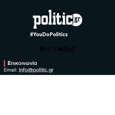
#YouDoPolitics
Facebook
Instagram
X
YouTube
Google
TikTok
Επικοινωνία
Email:
info@politic.gr
Τηλ:
+302310501850
Κιν:
+306986533609
Πολιτική Απορρήτου
Όροι χρήσης