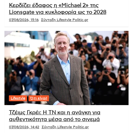
Κερδίζει έδαφος η «Michael 2» της
Lionsgate για κυκλοφορία ως το 2028
07/08/2026, 15:16
Σύνταξη Lifestyle Politic.gr
Lifestyle
Ό,τι είναι!
Τζέιμς Γκρέι: Η ΤΝ και η ανάγκη για
αυθεντικότητα μέσα από το σινεμά
07/08/2026, 14:42
Σύνταξη Lifestyle Politic.gr