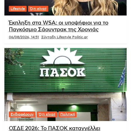
Lifestyle
Ό,τι είναι!
Έκπληξη στα WSA: οι υποψήφιοι για το
Παγκόσμιο Σάουντρακ της Χρονιάς
06/08/2026, 14:51
Σύνταξη Lifestyle Politic.gr
Ενδιαφέρουν
Ό,τι είναι!
Πολιτική
ΟΣΔΕ 2026: Το ΠΑΣΟΚ καταγγέλλει