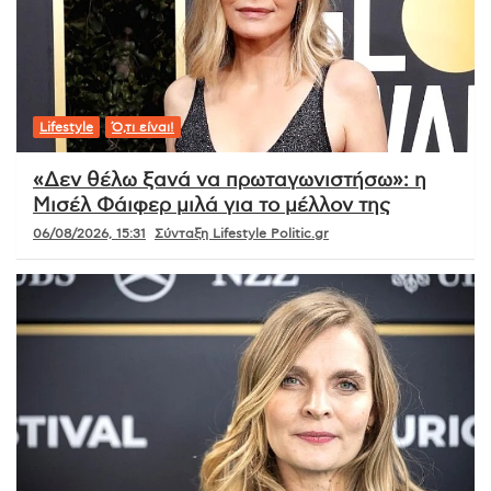
Lifestyle
Ό,τι είναι!
«Δεν θέλω ξανά να πρωταγωνιστήσω»: η
Μισέλ Φάιφερ μιλά για το μέλλον της
06/08/2026, 15:31
Σύνταξη Lifestyle Politic.gr