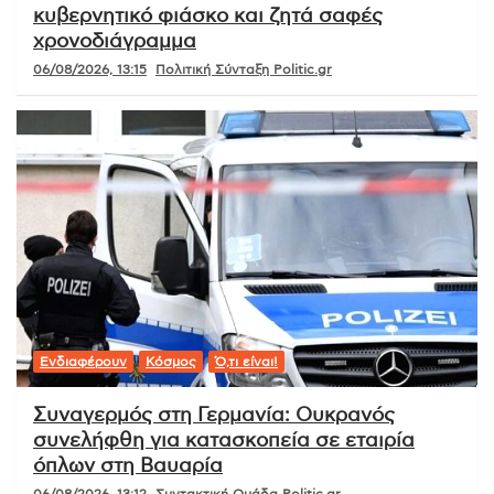
κυβερνητικό φιάσκο και ζητά σαφές
χρονοδιάγραμμα
06/08/2026, 13:15
Πολιτική Σύνταξη Politic.gr
Ενδιαφέρουν
Κόσμος
Ό,τι είναι!
Συναγερμός στη Γερμανία: Ουκρανός
συνελήφθη για κατασκοπεία σε εταιρία
όπλων στη Βαυαρία