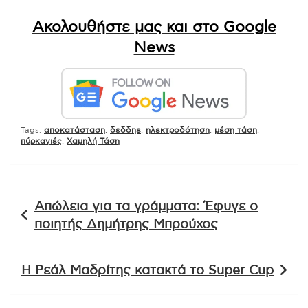
Ακολουθήστε μας και στο Google
News
Tags:
αποκατάσταση
,
δεδδηε
,
ηλεκτροδότηση
,
μέση τάση
,
πύρκαγιές
,
Χαμηλή Τάση
Πλοήγηση
Απώλεια για τα γράμματα: Έφυγε ο
άρθρων
ποιητής Δημήτρης Μπρούχος
Η Ρεάλ Μαδρίτης κατακτά το Super Cup