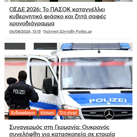
ΟΣΔΕ 2026: Το ΠΑΣΟΚ καταγγέλλει
κυβερνητικό φιάσκο και ζητά σαφές
χρονοδιάγραμμα
06/08/2026, 13:15
Πολιτική Σύνταξη Politic.gr
Ενδιαφέρουν
Κόσμος
Ό,τι είναι!
Συναγερμός στη Γερμανία: Ουκρανός
συνελήφθη για κατασκοπεία σε εταιρία