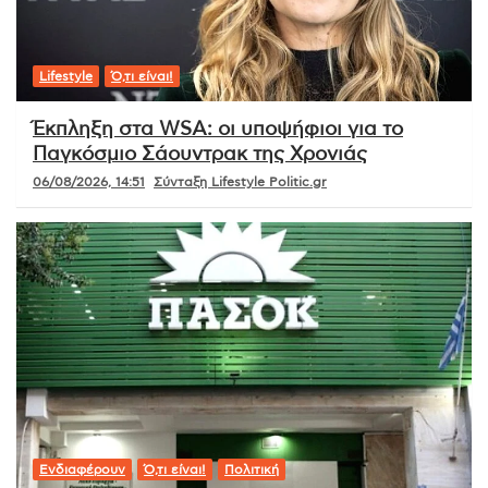
Lifestyle
Ό,τι είναι!
Έκπληξη στα WSA: οι υποψήφιοι για το
Παγκόσμιο Σάουντρακ της Χρονιάς
06/08/2026, 14:51
Σύνταξη Lifestyle Politic.gr
Ενδιαφέρουν
Ό,τι είναι!
Πολιτική