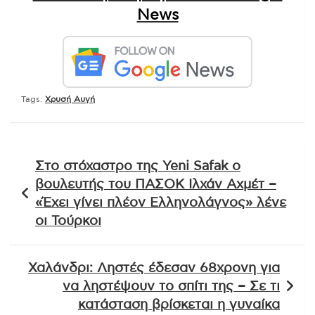
News
Tags:
Χρυσή Αυγή
Πλοήγηση
Στο στόχαστρο της Yeni Safak ο
άρθρων
βουλευτής του ΠΑΣΟΚ Ιλχάν Αχμέτ –
«Έχει γίνει πλέον Ελληνολάγνος» λένε
οι Τούρκοι
Χαλάνδρι: Ληστές έδεσαν 68χρονη για
να ληστέψουν το σπίτι της – Σε τι
κατάσταση βρίσκεται η γυναίκα