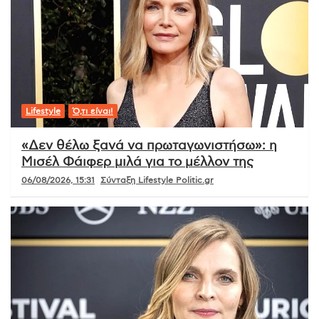
Lifestyle
Ό,τι είναι!
«Δεν θέλω ξανά να πρωταγωνιστήσω»: η
Μισέλ Φάιφερ μιλά για το μέλλον της
06/08/2026, 15:31
Σύνταξη Lifestyle Politic.gr