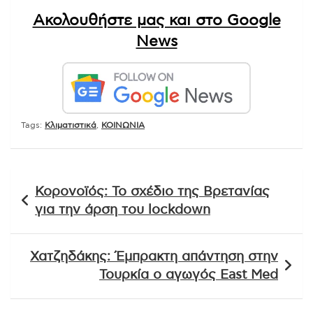
Ακολουθήστε μας και στο Google
News
Tags:
Κλιματιστικά
,
ΚΟΙΝΩΝΙΑ
Πλοήγηση
Κορονοϊός: Το σχέδιο της Βρετανίας
άρθρων
για την άρση του lockdown
Χατζηδάκης: Έμπρακτη απάντηση στην
Τουρκία ο αγωγός East Med