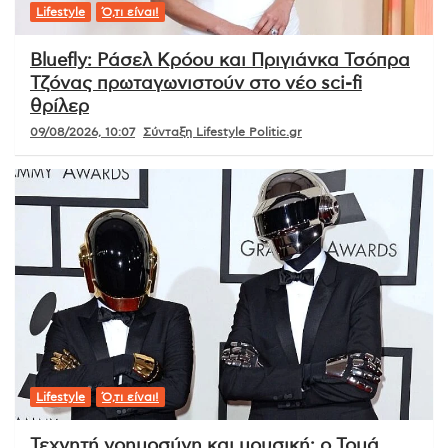
Lifestyle
Ό,τι είναι!
Bluefly: Ράσελ Κρόου και Πριγιάνκα Τσόπρα
Τζόνας πρωταγωνιστούν στο νέο sci-fi
θρίλερ
09/08/2026, 10:07
Σύνταξη Lifestyle Politic.gr
Lifestyle
Ό,τι είναι!
Τεχνητή νοημοσύνη και μουσική: ο Τομά