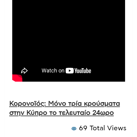
Κορονοϊός: Μόνο τρία κρούσματα
στην Κύπρο το τελευταίο 24ωρο
69 Total Views