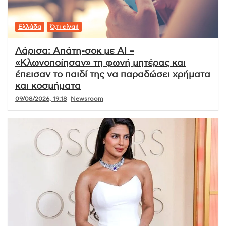
Ελλάδα
Ό,τι είναι!
Λάρισα: Απάτη-σοκ με AI –
«Κλωνοποίησαν» τη φωνή μητέρας και
έπεισαν το παιδί της να παραδώσει χρήματα
και κοσμήματα
09/08/2026, 19:18
Newsroom