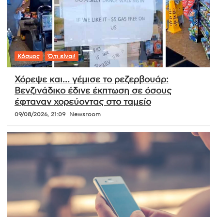
Κόσμος
Ό,τι είναι!
Χόρεψε και… γέμισε το ρεζερβουάρ:
Βενζινάδικο έδινε έκπτωση σε όσους
έφταναν χορεύοντας στο ταμείο
09/08/2026, 21:09
Newsroom