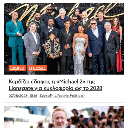
Lifestyle
Ό,τι είναι!
Κερδίζει έδαφος η «Michael 2» της
Lionsgate για κυκλοφορία ως το 2028
07/08/2026, 15:16
Σύνταξη Lifestyle Politic.gr