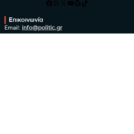
Facebook
Instagram
X
YouTube
Google
TikTok
Επικοινωνία
Email:
info@politic.gr
Τηλ:
+302310501850
Κιν:
+306986533609
Πολιτική Απορρήτου
Όροι χρήσης
Πολιτική Cookies
Πολιτική προστασίας προσωπικών
δεδομένων
Συντακτική Ομάδα
Στοιχεία Επιχείρησης