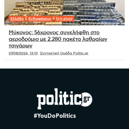
Ελλάδα
Ενδιαφέρουν
Ό,τι είναι!
Μύκονος: 56χρονος συνελήφθη στο
αεροδρόμιο με 2.280 πακέτα λαθραίων
τσιγάρων
07/08/2026, 13:10
Συντακτική Ομάδα Politic.gr
#YouDoPolitics