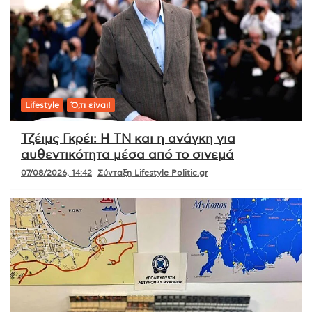
Lifestyle
Ό,τι είναι!
Τζέιμς Γκρέι: Η ΤΝ και η ανάγκη για
αυθεντικότητα μέσα από το σινεμά
07/08/2026, 14:42
Σύνταξη Lifestyle Politic.gr