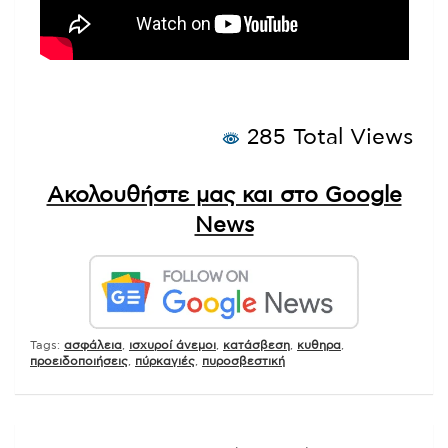
285 Total Views
Ακολουθήστε μας και στο Google
News
Tags:
ασφάλεια
,
ισχυροί άνεμοι
,
κατάσβεση
,
κυθηρα
,
προειδοποιήσεις
,
πύρκαγιές
,
πυροσβεστική
Πλοήγηση