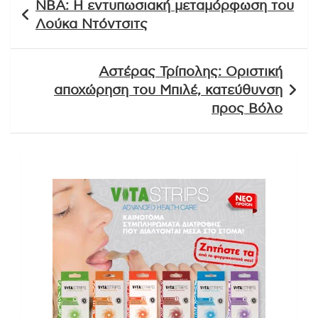
NBA: Η εντυπωσιακή μεταμόρφωση του
άρθρων
Λούκα Ντόντσιτς
Αστέρας Τρίπολης: Οριστική
αποχώρηση του Μπιλέ, κατεύθυνση
προς Βόλο