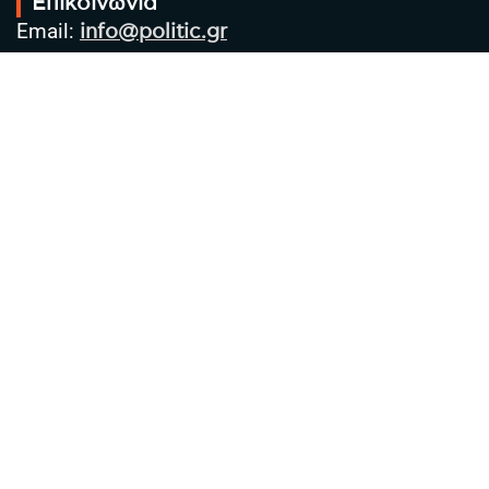
Επικοινωνία
Email:
info@politic.gr
Τηλ:
+302310501850
Κιν:
+306986533609
Πολιτική Απορρήτου
Όροι χρήσης
Πολιτική Cookies
Πολιτική προστασίας προσωπικών
δεδομένων
Συντακτική Ομάδα
Στοιχεία Επιχείρησης