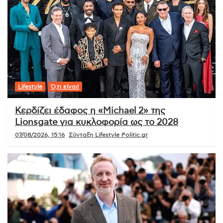
Lifestyle
Ό,τι είναι!
Κερδίζει έδαφος η «Michael 2» της
Lionsgate για κυκλοφορία ως το 2028
07/08/2026, 15:16
Σύνταξη Lifestyle Politic.gr