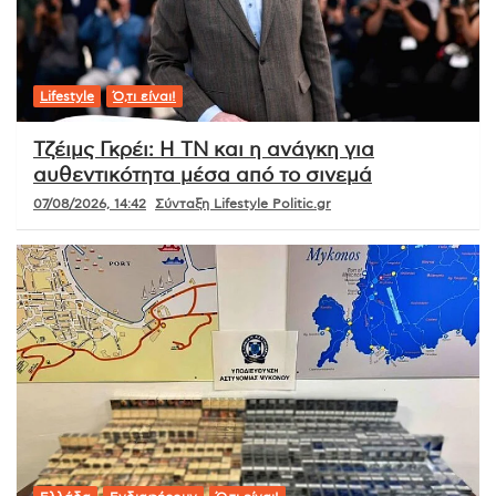
Lifestyle
Ό,τι είναι!
Τζέιμς Γκρέι: Η ΤΝ και η ανάγκη για
αυθεντικότητα μέσα από το σινεμά
07/08/2026, 14:42
Σύνταξη Lifestyle Politic.gr