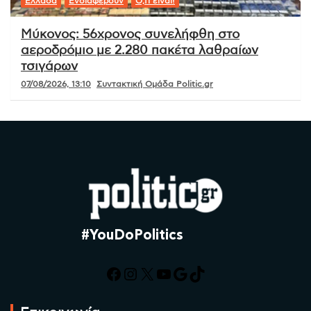
Ελλάδα
Ενδιαφέρουν
Ό,τι είναι!
Μύκονος: 56χρονος συνελήφθη στο
αεροδρόμιο με 2.280 πακέτα λαθραίων
τσιγάρων
07/08/2026, 13:10
Συντακτική Ομάδα Politic.gr
#YouDoPolitics
Facebook
Instagram
X
YouTube
Google
TikTok