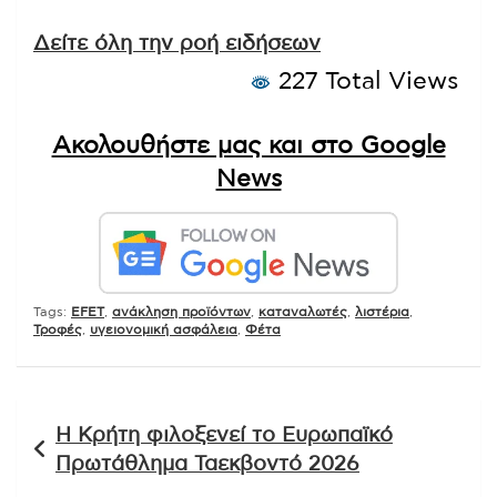
Δείτε όλη την ροή ειδήσεων
227 Total Views
Ακολουθήστε μας και στο Google
News
Tags:
EFET
,
ανάκληση προϊόντων
,
καταναλωτές
,
λιστέρια
,
Τροφές
,
υγειονομική ασφάλεια
,
Φέτα
Πλοήγηση
Η Κρήτη φιλοξενεί το Ευρωπαϊκό
άρθρων
Πρωτάθλημα Ταεκβοντό 2026