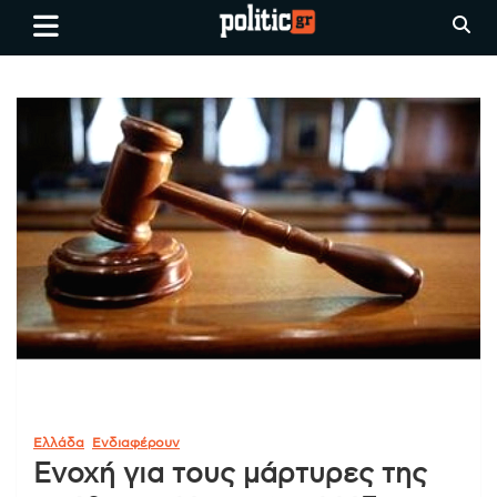
Skip
politic.gr
Ειδήσεις απο τη
to
Θεσσαλονίκη, την Ελλάδα και
content
όλο τον Κόσμο
Ελλάδα
Ενδιαφέρουν
Ενοχή για τους μάρτυρες της