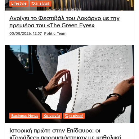
Lifestyle
Ό,τι είναι!
Ανοίγει το Φεστιβάλ του Λοκάρνο με την
πρεμιέρα του «The Green Eyes»
05/08/2026, 12:57
Politic Team
Business News
Κοινωνία
Ό,τι είναι!
Ιστορική πρώτη στην Επίδαυρο: οι
«Τρωάδες» παρουσιάστηκαν με καθολική