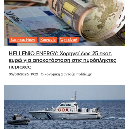
Business News
Κοινωνία
Ό,τι είναι!
HELLENiQ ENERGY: Χορηγεί έως 25 εκατ.
ευρώ για αποκατάσταση στις πυρόπληκτες
περιοχές
05/08/2026, 19:21
Οικονομική Σύνταξη Politic.gr