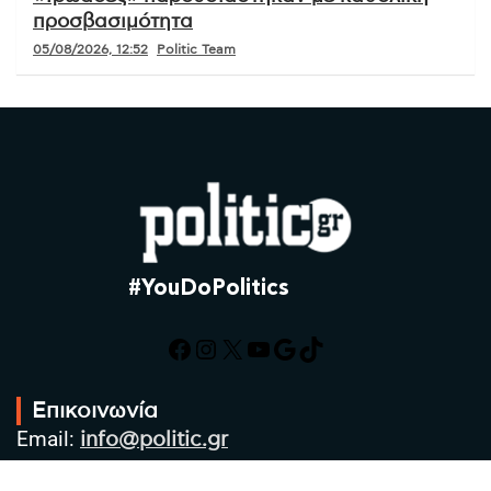
προσβασιμότητα
05/08/2026, 12:52
Politic Team
#YouDoPolitics
Facebook
Instagram
X
YouTube
Google
TikTok
Επικοινωνία
Email:
info@politic.gr
Τηλ:
+302310501850