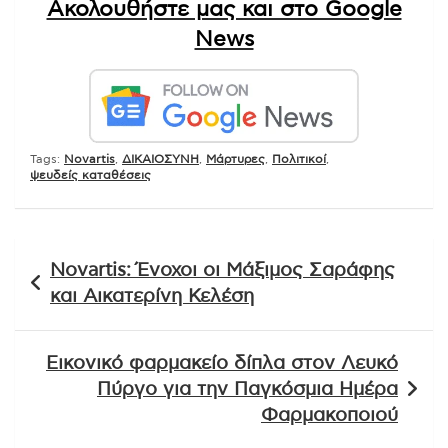
Ακολουθήστε μας και στο Google
News
Tags:
Novartis
,
ΔΙΚΑΙΟΣΥΝΗ
,
Μάρτυρες
,
Πολιτικοί
,
ψευδείς καταθέσεις
Πλοήγηση
Novartis: Ένοχοι οι Μάξιμος Σαράφης
άρθρων
και Αικατερίνη Κελέση
Εικονικό φαρμακείο δίπλα στον Λευκό
Πύργο για την Παγκόσμια Ημέρα
Φαρμακοποιού