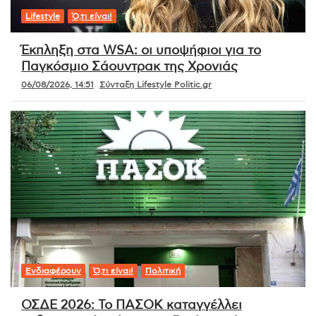
Lifestyle
Ό,τι είναι!
Έκπληξη στα WSA: οι υποψήφιοι για το
Παγκόσμιο Σάουντρακ της Χρονιάς
06/08/2026, 14:51
Σύνταξη Lifestyle Politic.gr
Ενδιαφέρουν
Ό,τι είναι!
Πολιτική
ΟΣΔΕ 2026: Το ΠΑΣΟΚ καταγγέλλει