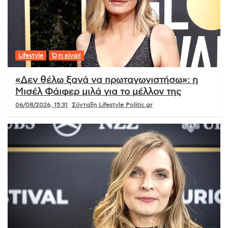
Lifestyle
Ό,τι είναι!
«Δεν θέλω ξανά να πρωταγωνιστήσω»: η
Μισέλ Φάιφερ μιλά για το μέλλον της
06/08/2026, 15:31
Σύνταξη Lifestyle Politic.gr