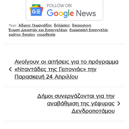
Tags:
Άδωνις Γεωργιάδης
,
δηλώσεις
,
δικαιοσυνη
,
Ένωση Δικαστών και Εισαγγελέων
,
Ευρωπαϊκή Εισαγγελία
,
κράτος δικαίου
,
νομοθεσία
Πλοήγηση
Ανοίγουν οι αιτήσεις για το πρόγραμμα
άρθρων
«Νταντάδες της Γειτονιάς» την
Παρασκευή 24 Απριλίου
Δήμοι συνεργάζονται για την
αναβάθμιση της γέφυρας
Δενδροποτάμου