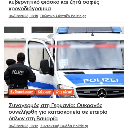
κυβερνητικό φιάσκο και ζητά σαφές
χρονοδιάγραμμα
06/08/2026, 13:15
Πολιτική Σύνταξη Politic.gr
Ενδιαφέρουν
Κόσμος
Ό,τι είναι!
Συναγερμός στη Γερμανία: Ουκρανός
συνελήφθη για κατασκοπεία σε εταιρία
όπλων στη Βαυαρία
06/08/2026, 13:12
Συντακτική Ομάδα Politic.gr