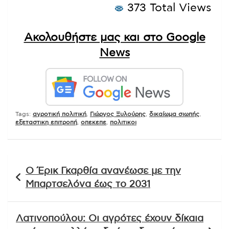
373 Total Views
Ακολουθήστε μας και στο Google
News
Tags:
αγροτική πολιτική
,
Γιώργος Ξυλούρης
,
δικαίωμα σιωπής
,
εξεταστικη επιτροπή
,
οπεκεπε
,
πολιτικοι
Πλοήγηση
Ο Έρικ Γκαρθία ανανέωσε με την
άρθρων
Μπαρτσελόνα έως το 2031
Λατινοπούλου: Οι αγρότες έχουν δίκαια