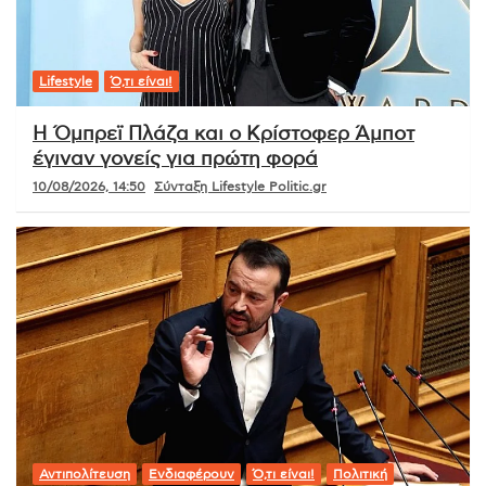
Lifestyle
Ό,τι είναι!
Η Όμπρεϊ Πλάζα και ο Κρίστοφερ Άμποτ
έγιναν γονείς για πρώτη φορά
10/08/2026, 14:50
Σύνταξη Lifestyle Politic.gr
Αντιπολίτευση
Ενδιαφέρουν
Ό,τι είναι!
Πολιτική