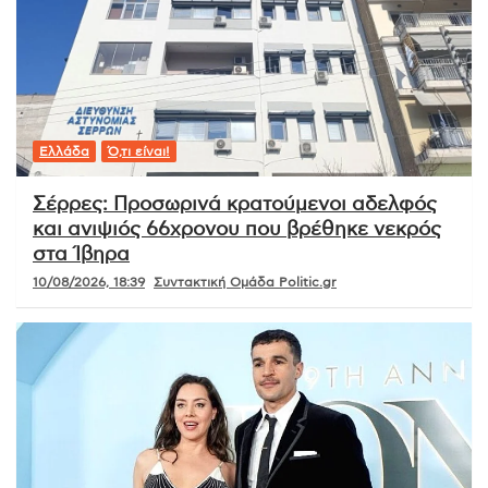
Ελλάδα
Ό,τι είναι!
Σέρρες: Προσωρινά κρατούμενοι αδελφός
και ανιψιός 66χρονου που βρέθηκε νεκρός
στα Ίβηρα
10/08/2026, 18:39
Συντακτική Ομάδα Politic.gr