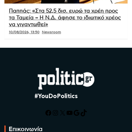
Παππάς: «Στα 52,5 δισ. ευρώ τα χρέη προς
τα Ταμεία – Η Ν.Δ. άφησε το ιδιωτικό χρέος
να γιγαντωθεί»
10/08/2026, 13:50
Newsroom
#YouDoPolitics
Facebook
Instagram
X
YouTube
Google
TikTok
Επικοινωνία