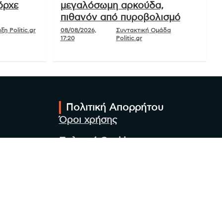
όρχε
μεγαλόσωμη αρκούδα,
πιθανόν από πυροβολισμό
η Politic.gr
08/08/2026,
Συντακτική Ομάδα
17:20
Politic.gr
Πολιτική Απορρήτου
Όροι χρήσης
Πολιτική Cookies
Πολιτική προστασίας
προσωπικών δεδομένων
Συντακτική Ομάδα
Στοιχεία Επιχείρησης