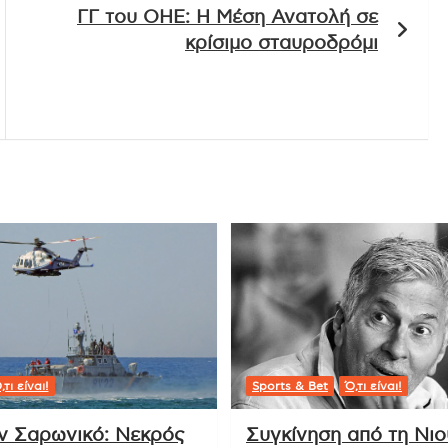
ΓΓ του ΟΗΕ: Η Μέση Ανατολή σε
κρίσιμο σταυροδρόμι
,τι είναι!
Sports & Bet
Ό,τι είναι!
ν Σαρωνικό: Νεκρός
Συγκίνηση από τη Νι