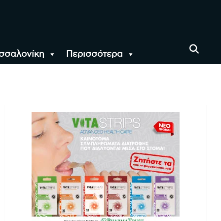
σσαλονίκη
Περισσότερα
αι όλο τον Κόσμο