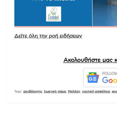
Δείτε όλη την ροή ειδήσεων
Ακολουθήστε μας κ
Tags:
ακυβέρνητο
,
λιμενικό σώμα
,
Μαλέας
,
ναυτική ασφάλεια
,
φο
Πλοήγηση