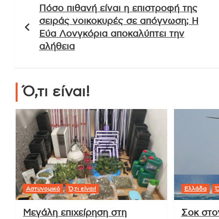
Πόσο πιθανή είναι η επιστροφή της
άρθρων
σειράς νοικοκυρές σε απόγνωση; Η
Εύα Λονγκόρια αποκαλύπτει την
αλήθεια
Ό,τι είναι!
Αστυνομικό
Ό,τι είναι!
Ελλάδα
Ό
Μεγάλη επιχείρηση στη
Σοκ στο