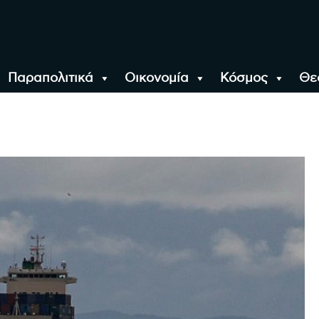
Παραπολιτικά
Οικονομία
Κόσμος
Θε
αλονίκη, την Ελλάδα κ