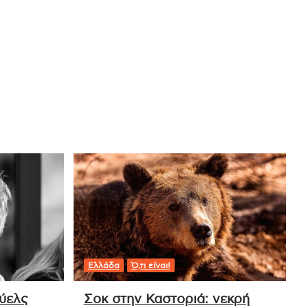
Ελλάδα
Ό,τι είναι!
ούελς
Σοκ στην Καστοριά: νεκρή