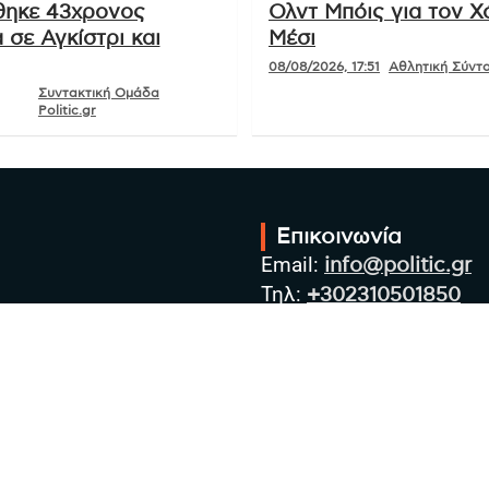
ηκε 43χρονος
Ολντ Μπόις για τον Χ
 σε Αγκίστρι και
Μέσι
08/08/2026, 17:51
Αθλητική Σύνταξ
Συντακτική Ομάδα
Politic.gr
Επικοινωνία
Email:
info@politic.gr
Τηλ:
+302310501850
Κιν:
+306986533609