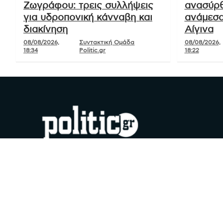
Ζωγράφου: τρεις συλλήψεις
ανασύρθ
για υδροπονική κάνναβη και
ανάμεσα
διακίνηση
Αίγινα
08/08/2026,
Συντακτική Ομάδα
08/08/2026,
18:34
Politic.gr
18:22
#YouDoPolitics
Facebook
Instagram
X
YouTube
Google
TikTok