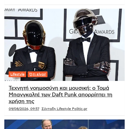
Lifestyle
Ό,τι είναι!
Τεχνητή νοημοσύνη και μουσική: ο Τομά
Μπανγκαλτέ των Daft Punk απορρίπτει τη
χρήση της
09/08/2026, 09:57
Σύνταξη Lifestyle Politic.gr