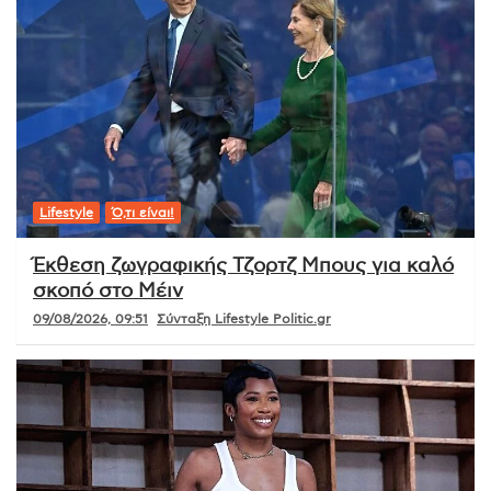
Lifestyle
Ό,τι είναι!
Έκθεση ζωγραφικής Τζορτζ Μπους για καλό
σκοπό στο Μέιν
09/08/2026, 09:51
Σύνταξη Lifestyle Politic.gr