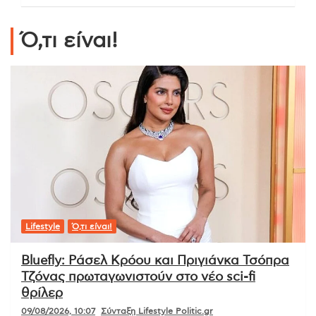
Ό,τι είναι!
Lifestyle
Ό,τι είναι!
Bluefly: Ράσελ Κρόου και Πριγιάνκα Τσόπρα
Τζόνας πρωταγωνιστούν στο νέο sci-fi
θρίλερ
09/08/2026, 10:07
Σύνταξη Lifestyle Politic.gr