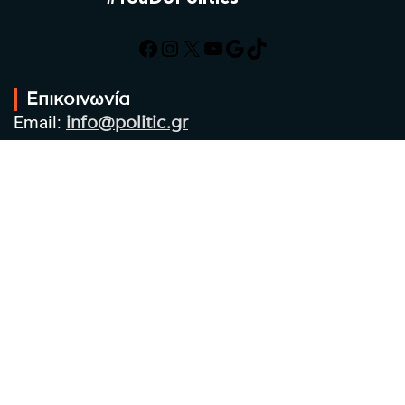
Facebook
Instagram
X
YouTube
Google
TikTok
Επικοινωνία
Email:
info@politic.gr
Τηλ:
+302310501850
Κιν:
+306986533609
Πολιτική Απορρήτου
Όροι χρήσης
Πολιτική Cookies
Πολιτική προστασίας προσωπικών
δεδομένων
Συντακτική Ομάδα