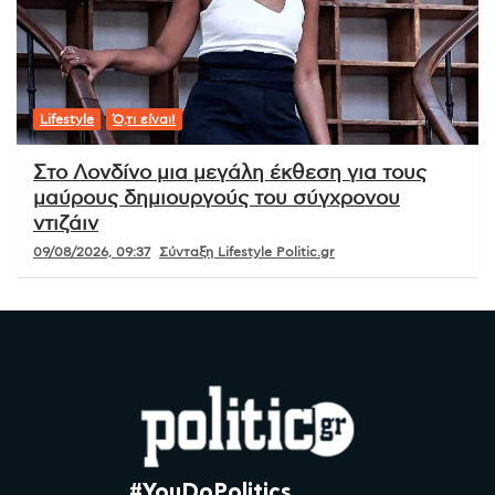
Lifestyle
Ό,τι είναι!
Στο Λονδίνο μια μεγάλη έκθεση για τους
μαύρους δημιουργούς του σύγχρονου
ντιζάιν
09/08/2026, 09:37
Σύνταξη Lifestyle Politic.gr
#YouDoPolitics