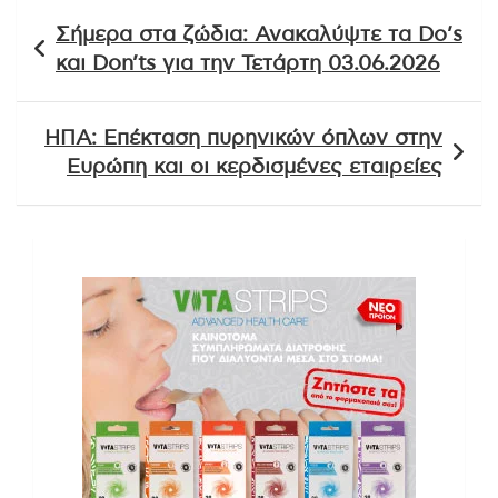
Πλοήγηση
Σήμερα στα ζώδια: Ανακαλύψτε τα Do’s
άρθρων
και Don’ts για την Τετάρτη 03.06.2026
ΗΠΑ: Επέκταση πυρηνικών όπλων στην
Ευρώπη και οι κερδισμένες εταιρείες