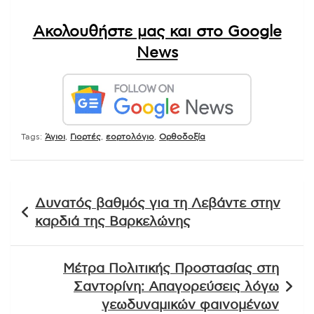
Ακολουθήστε μας και στο Google
News
Tags:
Άγιοι
,
Γιορτές
,
εορτολόγιο
,
Ορθοδοξία
Πλοήγηση
Δυνατός βαθμός για τη Λεβάντε στην
άρθρων
καρδιά της Βαρκελώνης
Μέτρα Πολιτικής Προστασίας στη
Σαντορίνη: Απαγορεύσεις λόγω
γεωδυναμικών φαινομένων