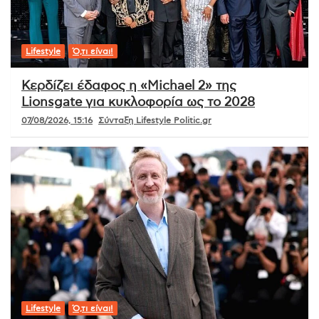
Lifestyle
Ό,τι είναι!
Κερδίζει έδαφος η «Michael 2» της
Lionsgate για κυκλοφορία ως το 2028
07/08/2026, 15:16
Σύνταξη Lifestyle Politic.gr
Lifestyle
Ό,τι είναι!