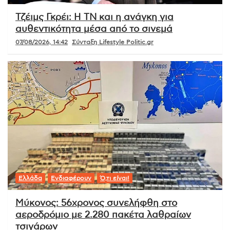
Τζέιμς Γκρέι: Η ΤΝ και η ανάγκη για
αυθεντικότητα μέσα από το σινεμά
07/08/2026, 14:42
Σύνταξη Lifestyle Politic.gr
Ελλάδα
Ενδιαφέρουν
Ό,τι είναι!
Μύκονος: 56χρονος συνελήφθη στο
αεροδρόμιο με 2.280 πακέτα λαθραίων
τσιγάρων