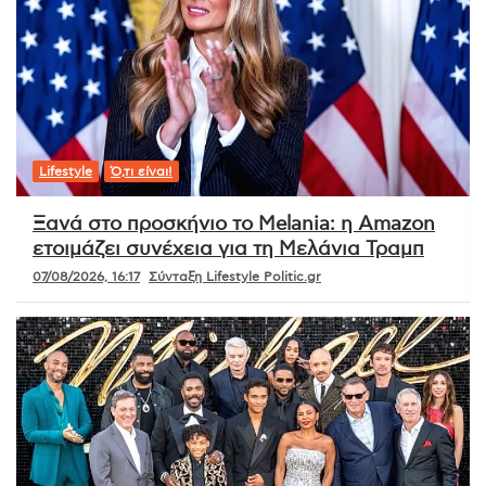
Lifestyle
Ό,τι είναι!
Ξανά στο προσκήνιο το Melania: η Amazon
ετοιμάζει συνέχεια για τη Μελάνια Τραμπ
07/08/2026, 16:17
Σύνταξη Lifestyle Politic.gr