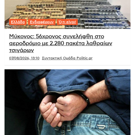
Ελλάδα
Ενδιαφέρουν
Ό,τι είναι!
Μύκονος: 56χρονος συνελήφθη στο
αεροδρόμιο με 2.280 πακέτα λαθραίων
τσιγάρων
07/08/2026, 13:10
Συντακτική Ομάδα Politic.gr