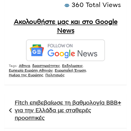
360 Total Views
Ακολουθήστε μας και στο Google
News
Tags:
Αθηνα
,
δραστηριότητες
,
Εκδηλωσεις
,
Εμπειρία Ευρώπη Αθηνών
,
ΕυρωπαΪκή Ένωση
,
Ημέρα της Ευρώπης
,
Πολιτισμός
Πλοήγηση
Fitch επιβεβαίωσε τη βαθμολογία BBB+
άρθρων
για την Ελλάδα με σταθερές
προοπτικές