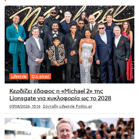
Lifestyle
Ό,τι είναι!
Κερδίζει έδαφος η «Michael 2» της
Lionsgate για κυκλοφορία ως το 2028
07/08/2026, 15:16
Σύνταξη Lifestyle Politic.gr