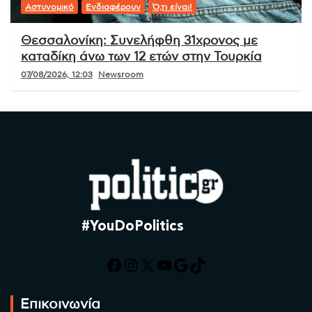
Αστυνομικό
Ενδιαφέρουν
Ό,τι είναι!
Θεσσαλονίκη: Συνελήφθη 31χρονος με
καταδίκη άνω των 12 ετών στην Τουρκία
07/08/2026, 12:03
Newsroom
#YouDoPolitics
Facebook
Instagram
X
YouTube
Google
TikTok
Επικοινωνία