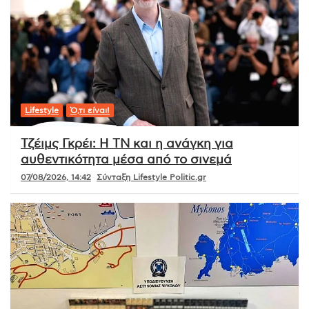
Lifestyle
Ό,τι είναι!
Τζέιμς Γκρέι: Η ΤΝ και η ανάγκη για
αυθεντικότητα μέσα από το σινεμά
07/08/2026, 14:42
Σύνταξη Lifestyle Politic.gr