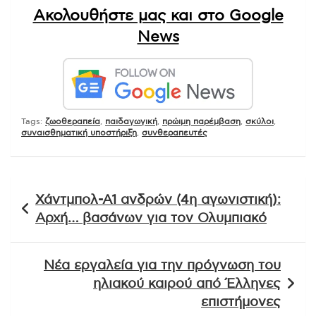
Ακολουθήστε μας και στο Google
News
Tags:
ζωοθεραπεία
,
παιδαγωγική
,
πρώιμη παρέμβαση
,
σκύλοι
,
συναισθηματική υποστήριξη
,
συνθεραπευτές
Πλοήγηση
Χάντμπολ-Α1 ανδρών (4η αγωνιστική):
άρθρων
Αρχή… βασάνων για τον Ολυμπιακό
Νέα εργαλεία για την πρόγνωση του
ηλιακού καιρού από Έλληνες
επιστήμονες