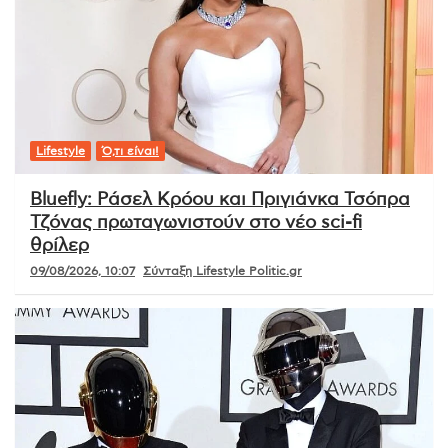
Lifestyle
Ό,τι είναι!
Bluefly: Ράσελ Κρόου και Πριγιάνκα Τσόπρα
Τζόνας πρωταγωνιστούν στο νέο sci-fi
θρίλερ
09/08/2026, 10:07
Σύνταξη Lifestyle Politic.gr