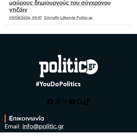
μαύρους δημιουργούς του σύγχρονου
ντιζάιν
09/08/2026, 09:37
Σύνταξη Lifestyle Politic.gr
#YouDoPolitics
Facebook
Instagram
X
YouTube
Google
TikTok
Επικοινωνία
Email:
info@politic.gr
Τηλ:
+302310501850