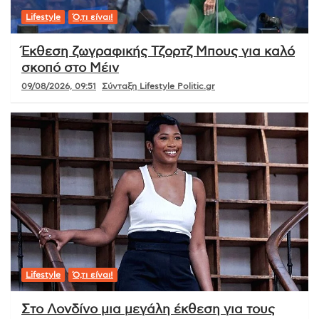
Lifestyle
Ό,τι είναι!
Έκθεση ζωγραφικής Τζορτζ Μπους για καλό
σκοπό στο Μέιν
09/08/2026, 09:51
Σύνταξη Lifestyle Politic.gr
Lifestyle
Ό,τι είναι!
Στο Λονδίνο μια μεγάλη έκθεση για τους