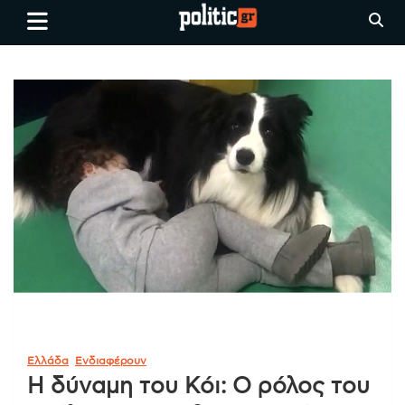
Skip
politic.gr
Ειδήσεις απο τη
to
Θεσσαλονίκη, την Ελλάδα και
content
όλο τον Κόσμο
Ελλάδα
Ενδιαφέρουν
Η δύναμη του Κόι: Ο ρόλος του