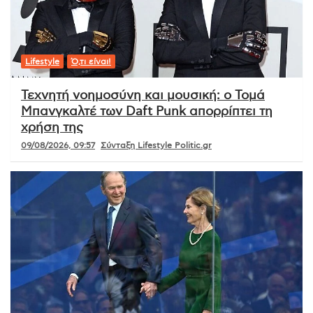
Lifestyle
Ό,τι είναι!
Τεχνητή νοημοσύνη και μουσική: ο Τομά
Μπανγκαλτέ των Daft Punk απορρίπτει τη
χρήση της
09/08/2026, 09:57
Σύνταξη Lifestyle Politic.gr