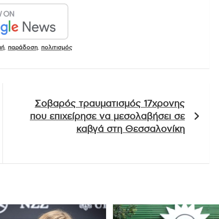
πή
,
παράδοση
,
πολιτισμός
Σοβαρός τραυματισμός 17χρονης
που επιχείρησε να μεσολαβήσει σε
καβγά στη Θεσσαλονίκη