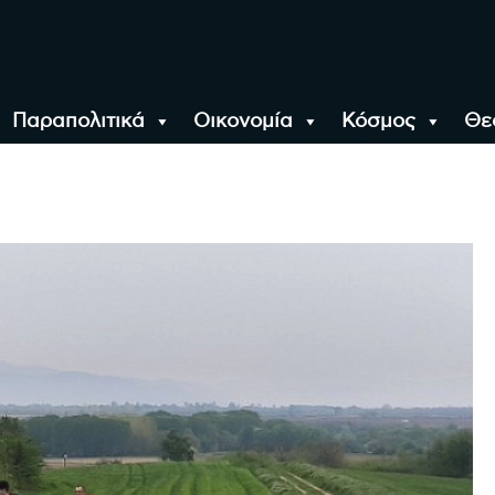
Παραπολιτικά
Οικονομία
Κόσμος
Θε
αλονίκη, την Ελλάδα κ