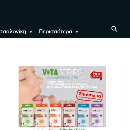
σσαλονίκη
Περισσότερα
αι όλο τον Κόσμο