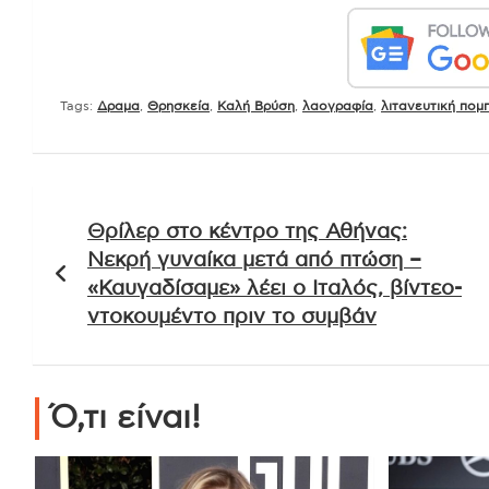
Tags:
Δραμα
,
Θρησκεία
,
Καλή Βρύση
,
λαογραφία
,
λιτανευτική πομ
Πλοήγηση
Θρίλερ στο κέντρο της Αθήνας:
άρθρων
Νεκρή γυναίκα μετά από πτώση –
«Καυγαδίσαμε» λέει ο Ιταλός, βίντεο-
ντοκουμέντο πριν το συμβάν
Ό,τι είναι!