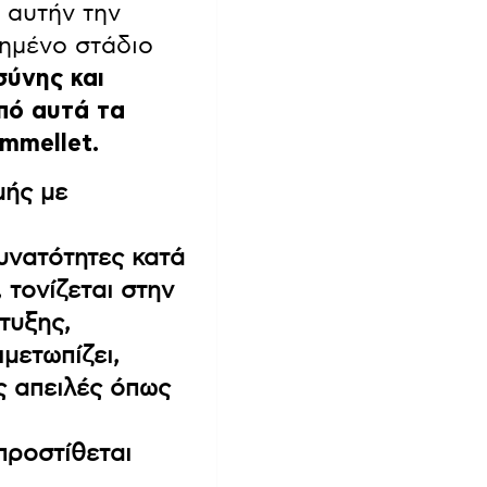
 αυτήν την
ρημένο στάδιο
σύνης και
πό αυτά τα
mmellet.
μής με
υνατότητες κατά
 τονίζεται στην
τυξης,
ιμετωπίζει,
ς απειλές όπως
προστίθεται