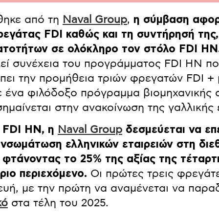
θηκε από τη
Naval Group
,
η σύμβαση αφορ
ρεγάτας FDI καθώς και τη συντήρησή της,
τοτήτων σε ολόκληρο τον στόλο FDI HN
εί συνέχεια του προγράμματος FDI HN πο
πει την προμήθεια τριών φρεγατών FDI + 
με ένα φιλόδοξο πρόγραμμα βιομηχανικής 
σημαίνεται στην ανακοίνωση της γαλλικής 
 FDI HN, η
Naval Group
δεσμεύεται να επε
ενσωμάτωση ελληνικών εταιρειών στη διε
, φτάνοντας το 25% της αξίας της τέταρ
ριο περιεχόμενο.
Οι πρώτες τρεις φρεγάτε
υή, με την πρώτη να αναμένεται να παρα
κό
στα τέλη του 2025.