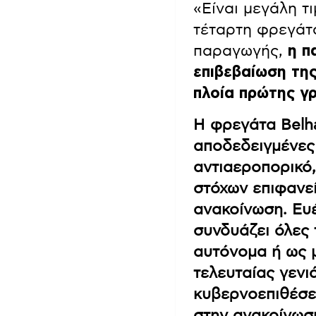
«Είναι μεγάλη τ
τέταρτη φρεγάτα
παραγωγής,
η π
επιβεβαίωση τη
πλοία πρώτης γρ
Η φρεγάτα Belha
αποδεδειγμένες 
αντιαεροπορικό,
στόχων επιφανεί
ανακοίνωση. Ευέ
συνδυάζει όλες 
αυτόνομα ή ως 
τελευταίας γενι
κυβερνοεπιθέσει
στην ανακοίνωσ