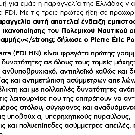
ιμή για εμάς η παραγγελία της Ελλάδας για
 FDI. Με τις τρεις πρώτες ήδη σε προχω
αραγγελία αυτή αποτελεί ένδειξη εμπιστο
ς ικανοποίησης του Πολεμικού Ναυτικού α
αμμής»</strong; δήλωσε ο Pierre Éric Po
rra (FDI HN) είναι φρεγάτα πρώτης γραμ
δυνατότητες σε όλους τους τομείς μάχης:
 ανθυποβρυχιακό, αντιπλοϊκό καθώς και δ
ας και αντιμετώπιση ασύμμετρων απειλών,
λικτη και με πολλαπλές δυνατότητες ανάπ
τις λειτουργίες που της επιτρέπουν να αντ
μέρος στόλου, σύγχρονες και αναδυόμενε
άς υποβρύχια, υπερηχητικούς πυραύλους,
ς και πολυεπίπεδες ασύμμετρες απειλές, 
η.