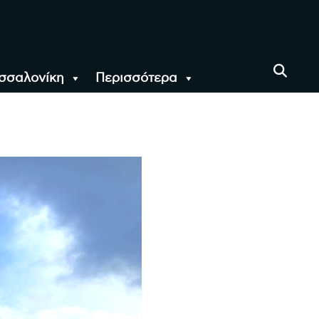
σσαλονίκη
Περισσότερα
αι όλο τον Κόσμο