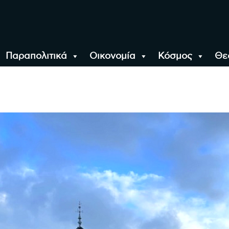
Παραπολιτικά
Οικονομία
Κόσμος
Θε
αλονίκη, την Ελλάδα κ