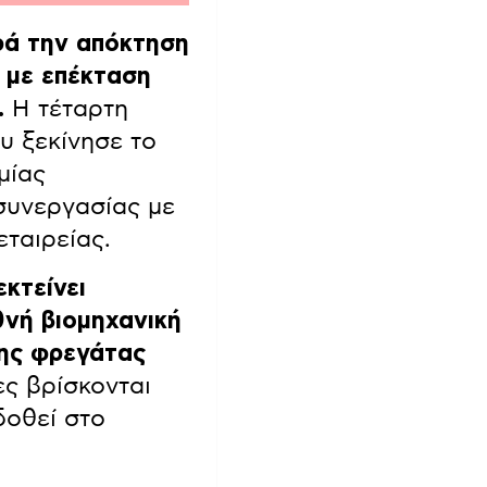
ά την απόκτηση
 με επέκταση
.
Η τέταρτη
υ ξεκίνησε το
μίας
συνεργασίας με
εταιρείας.
κτείνει
θνή βιομηχανική
της φρεγάτας
ς βρίσκονται
δοθεί στο