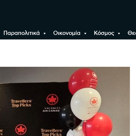
Παραπολιτικά
Οικονομία
Κόσμος
Θε
αλονίκη, την Ελλάδα κ