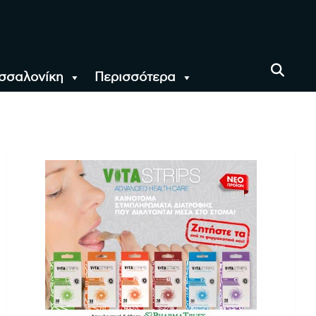
σσαλονίκη
Περισσότερα
αι όλο τον Κόσμο