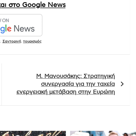
αι στο Google News
ς
,
Σαντορινή
,
τουρισμός
Μ. Μανουσάκης: Στρατηγική
συνεργασία για την ταχεία
ενεργειακή μετάβαση στην Ευρώπη