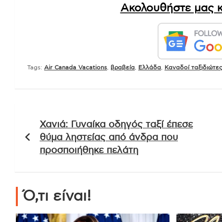
Ακολουθήστε μας κ
Tags:
Air Canada Vacations
,
βραβεία
,
Ελλάδα
,
Καναδοί ταξιδιώτε
Πλοήγηση
Χανιά: Γυναίκα οδηγός ταξί έπεσε
άρθρων
θύμα ληστείας από άνδρα που
προσποιήθηκε πελάτη
Ό,τι είναι!