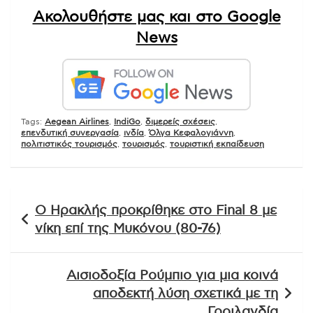
Ακολουθήστε μας και στο Google
News
Tags:
Aegean Airlines
,
IndiGo
,
διμερείς σχέσεις
,
επενδυτική συνεργασία
,
ινδία
,
Όλγα Κεφαλογιάννη
,
πολιτιστικός τουρισμός
,
τουρισμός
,
τουριστική εκπαίδευση
Πλοήγηση
Ο Ηρακλής προκρίθηκε στο Final 8 με
άρθρων
νίκη επί της Μυκόνου (80-76)
Αισιοδοξία Ρούμπιο για μια κοινά
αποδεκτή λύση σχετικά με τη
Γροιλανδία