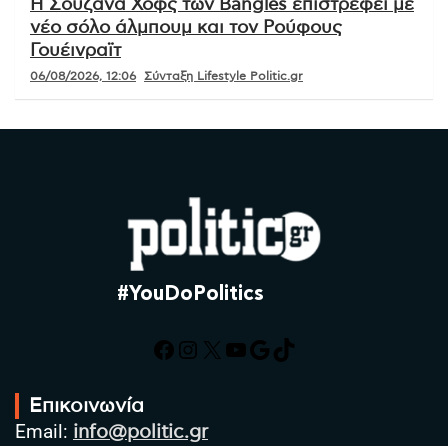
Η Σουζάνα Χοφς των Bangles επιστρέφει με
νέο σόλο άλμπουμ και τον Ρούφους
Γουέινραϊτ
06/08/2026, 12:06
Σύνταξη Lifestyle Politic.gr
#YouDoPolitics
Facebook
Instagram
X
YouTube
Google
TikTok
Επικοινωνία
Email:
info@politic.gr