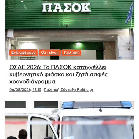
Ενδιαφέρουν
Ό,τι είναι!
Πολιτική
ΟΣΔΕ 2026: Το ΠΑΣΟΚ καταγγέλλει
κυβερνητικό φιάσκο και ζητά σαφές
χρονοδιάγραμμα
06/08/2026, 13:15
Πολιτική Σύνταξη Politic.gr