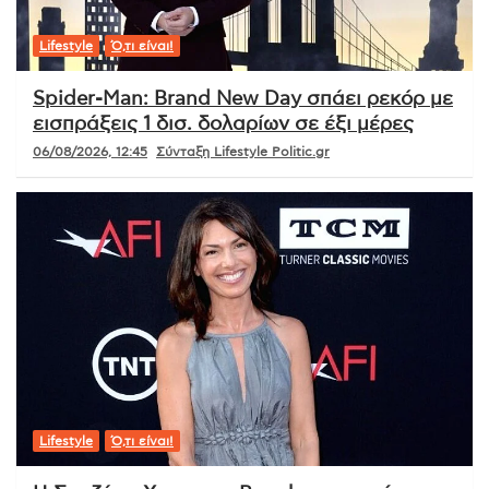
Lifestyle
Ό,τι είναι!
Spider-Man: Brand New Day σπάει ρεκόρ με
εισπράξεις 1 δισ. δολαρίων σε έξι μέρες
06/08/2026, 12:45
Σύνταξη Lifestyle Politic.gr
Lifestyle
Ό,τι είναι!