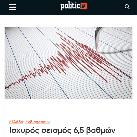
Skip
politic.gr
Ειδήσεις απο τη
to
Θεσσαλονίκη, την Ελλάδα και
content
όλο τον Κόσμο
Ελλάδα
Ενδιαφέρουν
Ισχυρός σεισμός 6,5 βαθμών