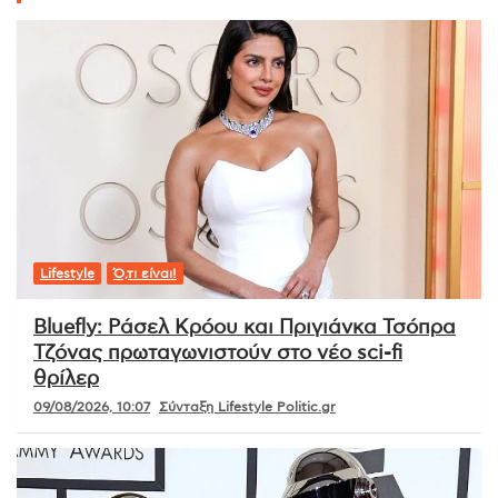
Lifestyle
Ό,τι είναι!
Bluefly: Ράσελ Κρόου και Πριγιάνκα Τσόπρα
Τζόνας πρωταγωνιστούν στο νέο sci-fi
θρίλερ
09/08/2026, 10:07
Σύνταξη Lifestyle Politic.gr