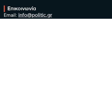
Επικοινωνία
Email:
info@politic.gr
Τηλ:
+302310501850
Κιν:
+306986533609
Πολιτική Απορρήτου
Όροι χρήσης
Πολιτική Cookies
Πολιτική προστασίας προσωπικών
δεδομένων
Συντακτική Ομάδα
Στοιχεία Επιχείρησης