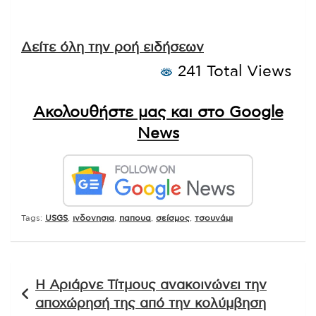
Δείτε όλη την ροή ειδήσεων
241 Total Views
Ακολουθήστε μας και στο Google
News
Tags:
USGS
,
ινδονησια
,
παπουα
,
σείσμος
,
τσουνάμι
Πλοήγηση
Η Αριάρνε Τίτμους ανακοινώνει την
άρθρων
αποχώρησή της από την κολύμβηση