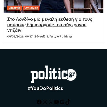
Lifestyle
Ό,τι είναι!
Στο Λονδίνο μια μεγάλη έκθεση για τους
μαύρους δημιουργούς του σύγχρονου
ντιζάιν
09/08/2026, 09:37
Σύνταξη Lifestyle Politic.gr
#YouDoPolitics
Facebook
Instagram
X
YouTube
Google
TikTok