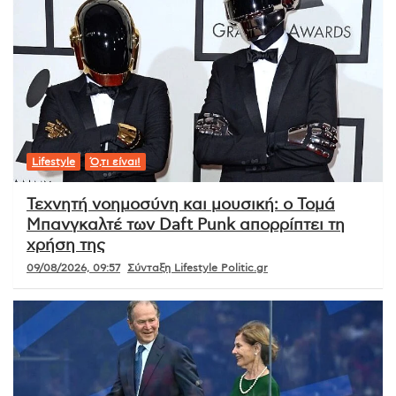
Lifestyle
Ό,τι είναι!
Τεχνητή νοημοσύνη και μουσική: ο Τομά
Μπανγκαλτέ των Daft Punk απορρίπτει τη
χρήση της
09/08/2026, 09:57
Σύνταξη Lifestyle Politic.gr