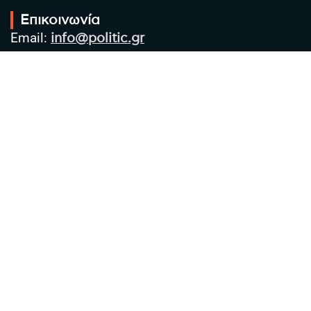
Επικοινωνία
Email:
info@politic.gr
Τηλ:
+302310501850
Κιν:
+306986533609
Πολιτική Απορρήτου
Όροι χρήσης
Πολιτική Cookies
Πολιτική προστασίας προσωπικών
δεδομένων
Συντακτική Ομάδα
Στοιχεία Επιχείρησης