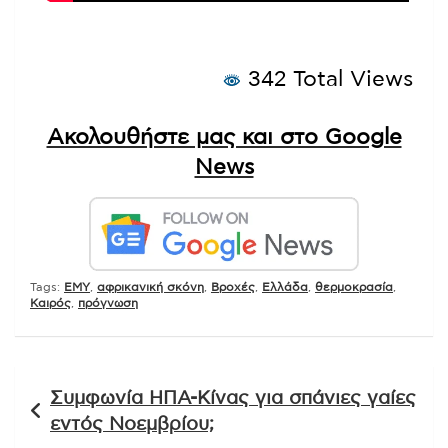
342 Total Views
Ακολουθήστε μας και στο Google
News
Tags:
EMY
,
αφρικανική σκόνη
,
Βροχές
,
Ελλάδα
,
θερμοκρασία
,
Καιρός
,
πρόγνωση
Πλοήγηση
Συμφωνία ΗΠΑ-Κίνας για σπάνιες γαίες
άρθρων
εντός Νοεμβρίου;