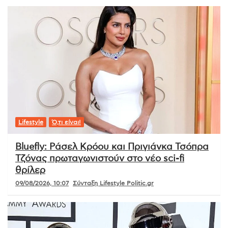
Lifestyle
Ό,τι είναι!
Bluefly: Ράσελ Κρόου και Πριγιάνκα Τσόπρα
Τζόνας πρωταγωνιστούν στο νέο sci-fi
θρίλερ
09/08/2026, 10:07
Σύνταξη Lifestyle Politic.gr