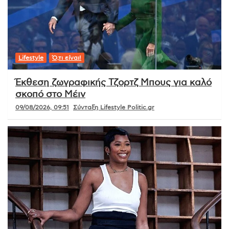
Lifestyle
Ό,τι είναι!
Έκθεση ζωγραφικής Τζορτζ Μπους για καλό
σκοπό στο Μέιν
09/08/2026, 09:51
Σύνταξη Lifestyle Politic.gr