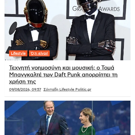
Lifestyle
Ό,τι είναι!
Τεχνητή νοημοσύνη και μουσική: ο Τομά
Μπανγκαλτέ των Daft Punk απορρίπτει τη
χρήση της
09/08/2026, 09:57
Σύνταξη Lifestyle Politic.gr