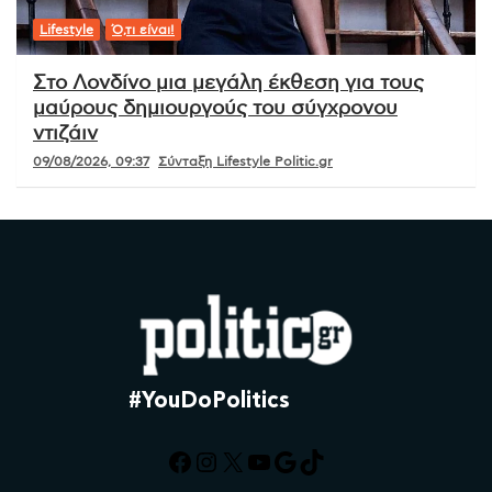
Lifestyle
Ό,τι είναι!
Στο Λονδίνο μια μεγάλη έκθεση για τους
μαύρους δημιουργούς του σύγχρονου
ντιζάιν
09/08/2026, 09:37
Σύνταξη Lifestyle Politic.gr
#YouDoPolitics
Facebook
Instagram
X
YouTube
Google
TikTok