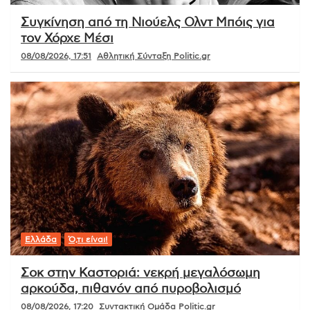
Συγκίνηση από τη Νιούελς Ολντ Μπόις για
τον Χόρχε Μέσι
08/08/2026, 17:51
Αθλητική Σύνταξη Politic.gr
Ελλάδα
Ό,τι είναι!
Σοκ στην Καστοριά: νεκρή μεγαλόσωμη
αρκούδα, πιθανόν από πυροβολισμό
08/08/2026, 17:20
Συντακτική Ομάδα Politic.gr