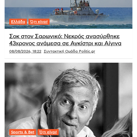
Ελλάδα
Ό,τι είναι!
Σοκ στον Σαρωνικό: Νεκρός ανασύρθηκε
43χρονος ανάμεσα σε Αγκίστρι και Αίγινα
08/08/2026, 18:22
Συντακτική Ομάδα Politic.gr
Sports & Bet
Ό,τι είναι!