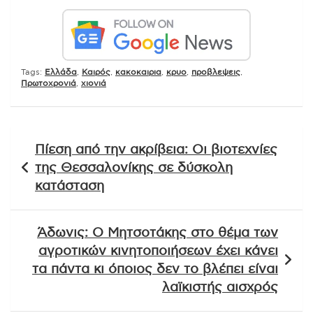
Tags:
Ελλάδα
,
Καιρός
,
κακοκαιρια
,
κρυο
,
προβλεψεις
,
Πρωτοχρονιά
,
χιονιά
Πλοήγηση
Πίεση από την ακρίβεια: Οι βιοτεχνίες
άρθρων
της Θεσσαλονίκης σε δύσκολη
κατάσταση
Άδωνις: Ο Μητσοτάκης στο θέμα των
αγροτικών κινητοποιήσεων έχει κάνει
τα πάντα κι όποιος δεν το βλέπει είναι
λαϊκιστής αισχρός