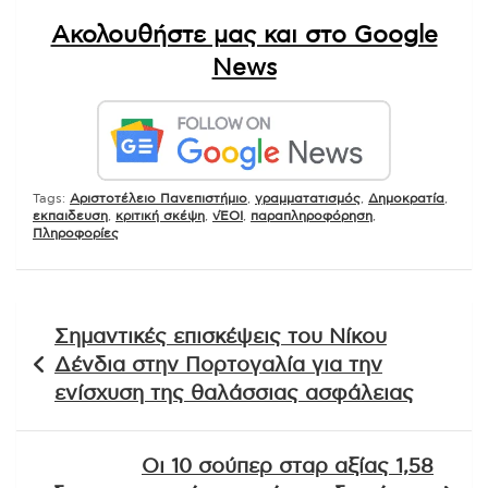
Ακολουθήστε μας και στο Google
News
Tags:
Αριστοτέλειο Πανεπιστήμιο
,
γραμματατισμός
,
Δημοκρατία
,
εκπαιδευση
,
κριτική σκέψη
,
νΈΟΙ
,
παραπληροφόρηση
,
Πληροφορίες
Πλοήγηση
Σημαντικές επισκέψεις του Νίκου
άρθρων
Δένδια στην Πορτογαλία για την
ενίσχυση της θαλάσσιας ασφάλειας
Οι 10 σούπερ σταρ αξίας 1,58