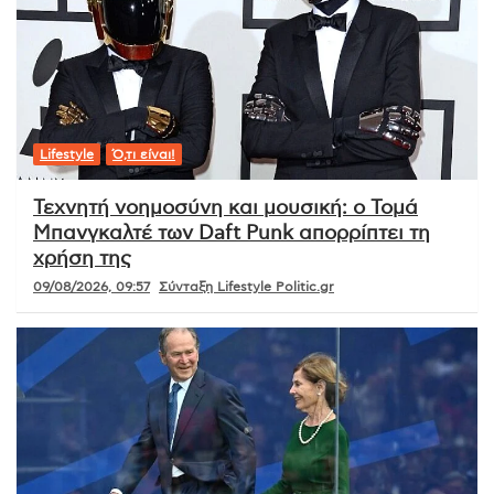
Lifestyle
Ό,τι είναι!
Τεχνητή νοημοσύνη και μουσική: ο Τομά
Μπανγκαλτέ των Daft Punk απορρίπτει τη
χρήση της
09/08/2026, 09:57
Σύνταξη Lifestyle Politic.gr