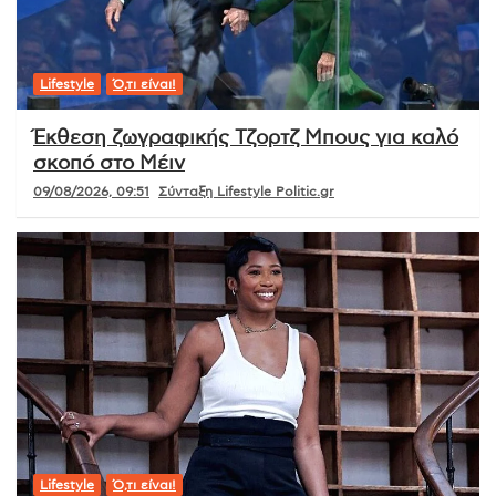
Lifestyle
Ό,τι είναι!
Έκθεση ζωγραφικής Τζορτζ Μπους για καλό
σκοπό στο Μέιν
09/08/2026, 09:51
Σύνταξη Lifestyle Politic.gr
Lifestyle
Ό,τι είναι!