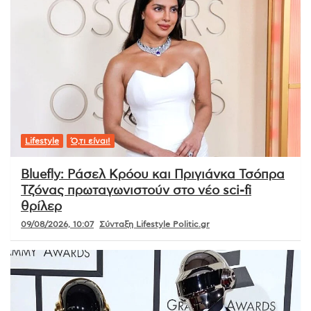
Lifestyle
Ό,τι είναι!
Bluefly: Ράσελ Κρόου και Πριγιάνκα Τσόπρα
Τζόνας πρωταγωνιστούν στο νέο sci-fi
θρίλερ
09/08/2026, 10:07
Σύνταξη Lifestyle Politic.gr