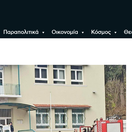
Παραπολιτικά
Οικονομία
Κόσμος
Θε
αλονίκη, την Ελλάδα κ