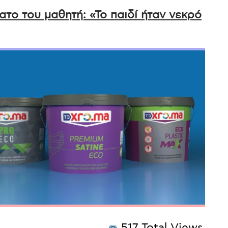
ατο του μαθητή: «Το παιδί ήταν νεκρό