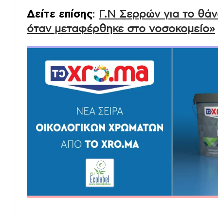
Δείτε επίσης
:
Γ.Ν Σερρών για το θάν
όταν μεταφέρθηκε στο νοσοκομείο»