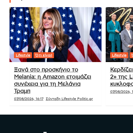
Tags:
Έκρηξη
,
μαθητής
,
Σέρρες
,
Σχολείο
Πλοήγηση
Νίκος Μουρατίδης για Νατάσσα
άρθρων
Μποφίλιου: «Σκάστε πια οι διάφορες
μουρλοκακομοίρες»
Ό,τι είναι!