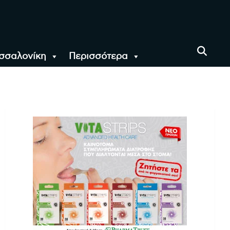
σσαλονίκη
Περισσότερα
αι όλο τον Κόσμο