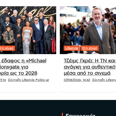
Λιβάκοβιτς, ο 3ος γκολκίπερ σε
Μουντιάλ με τρεις επεμβάσεις σε
διαδικασία πέναλτι