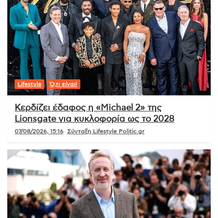
Lifestyle
Ό,τι είναι!
Κερδίζει έδαφος η «Michael 2» της
Lionsgate για κυκλοφορία ως το 2028
07/08/2026, 15:16
Σύνταξη Lifestyle Politic.gr