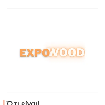
Ό,τι είναι!