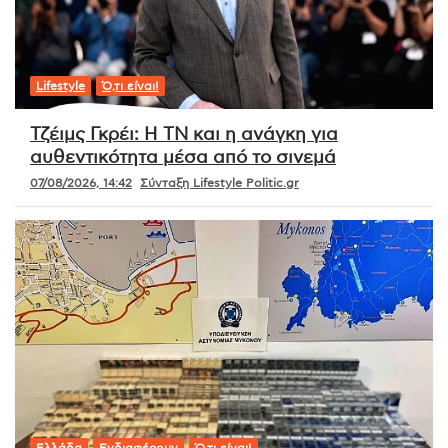
Lifestyle
Ό,τι είναι!
Τζέιμς Γκρέι: Η ΤΝ και η ανάγκη για
αυθεντικότητα μέσα από το σινεμά
07/08/2026, 14:42
Σύνταξη Lifestyle Politic.gr