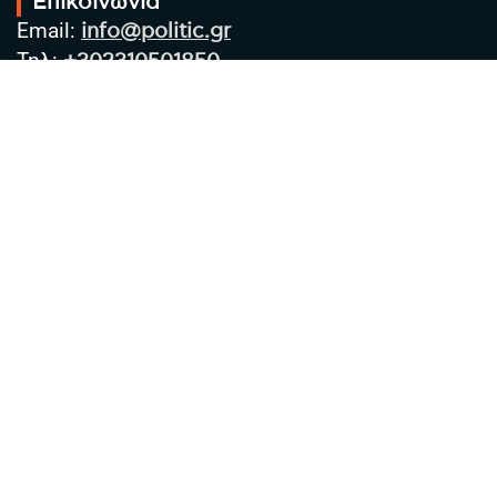
Επικοινωνία
Email:
info@politic.gr
Τηλ:
+302310501850
Κιν:
+306986533609
Πολιτική Απορρήτου
Όροι χρήσης
Πολιτική Cookies
Πολιτική προστασίας προσωπικών
δεδομένων
Συντακτική Ομάδα
Στοιχεία Επιχείρησης