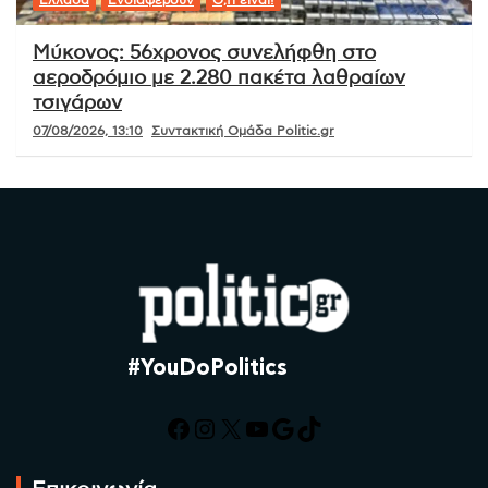
Ελλάδα
Ενδιαφέρουν
Ό,τι είναι!
Μύκονος: 56χρονος συνελήφθη στο
αεροδρόμιο με 2.280 πακέτα λαθραίων
τσιγάρων
07/08/2026, 13:10
Συντακτική Ομάδα Politic.gr
#YouDoPolitics
Facebook
Instagram
X
YouTube
Google
TikTok