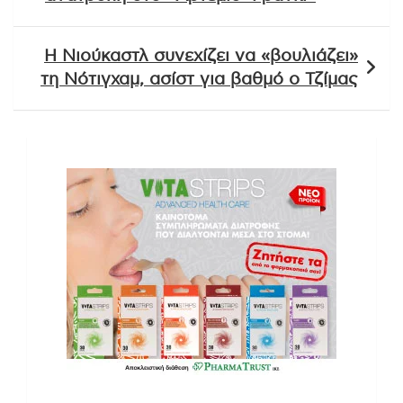
Η Νιούκαστλ συνεχίζει να «βουλιάζει»
τη Νότιγχαμ, ασίστ για βαθμό ο Τζίμας