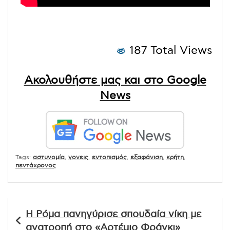
187 Total Views
Ακολουθήστε μας και στο Google
News
Tags:
αστυνομία
,
γονεις
,
εντοπισμός
,
εξαφάνιση
,
κρήτη
,
πεντάχρονος
Πλοήγηση
Η Ρόμα πανηγύρισε σπουδαία νίκη με
άρθρων
ανατροπή στο «Αρτέμιο Φράνκι»