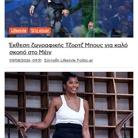
Lifestyle
Ό,τι είναι!
Έκθεση ζωγραφικής Τζορτζ Μπους για καλό
σκοπό στο Μέιν
09/08/2026, 09:51
Σύνταξη Lifestyle Politic.gr