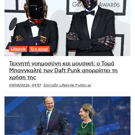
Lifestyle
Ό,τι είναι!
Τεχνητή νοημοσύνη και μουσική: ο Τομά
Μπανγκαλτέ των Daft Punk απορρίπτει τη
χρήση της
09/08/2026, 09:57
Σύνταξη Lifestyle Politic.gr