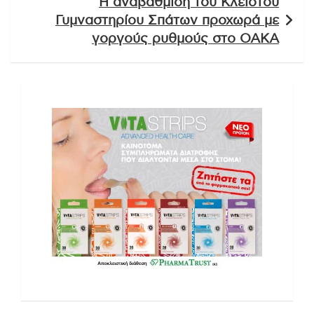
Η αναβάθμιση του Κλειστού
Γυμναστηρίου Σπάτων προχωρά με
γοργούς ρυθμούς στο ΟΑΚΑ