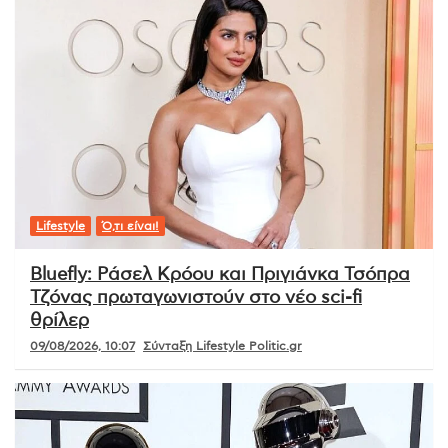
Lifestyle
Ό,τι είναι!
Bluefly: Ράσελ Κρόου και Πριγιάνκα Τσόπρα
Τζόνας πρωταγωνιστούν στο νέο sci-fi
θρίλερ
09/08/2026, 10:07
Σύνταξη Lifestyle Politic.gr