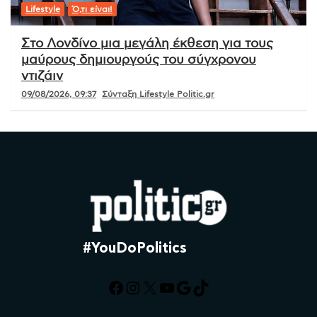
Lifestyle
Ό,τι είναι!
Στο Λονδίνο μια μεγάλη έκθεση για τους
μαύρους δημιουργούς του σύγχρονου
ντιζάιν
09/08/2026, 09:37
Σύνταξη Lifestyle Politic.gr
#YouDoPolitics
Facebook
Instagram
X
YouTube
Google
TikTok