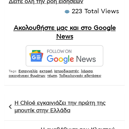
Δείτε όλη την ροή ειδήσεων
223 Total Views
Ακολουθήστε μας και στο Google
News
Tags:
Εισαγγελία
,
εκταφή
,
Ιατροδικαστές
,
λάρισα
,
οικογένειες θυμάτων
,
τέμπη
,
Τοξικολογικές εξετάσεις
Πλοήγηση
Η Chloé εγκαινιάζει την πρώτη της
άρθρων
μπουτίκ στην Ελλάδα