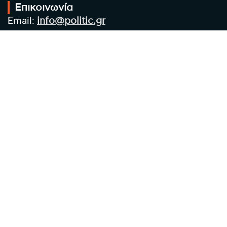
Επικοινωνία
Email:
info@politic.gr
Τηλ:
+302310501850
Κιν:
+306986533609
Πολιτική Απορρήτου
Όροι χρήσης
Πολιτική Cookies
Πολιτική προστασίας προσωπικών
δεδομένων
Συντακτική Ομάδα
Στοιχεία Επιχείρησης