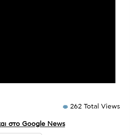
μα
στην ιστορία της χώρας.