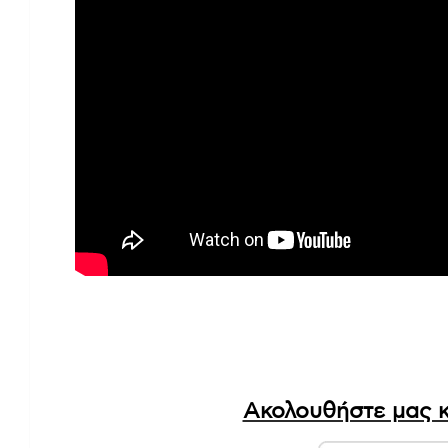
μεγαλύτερο
σιδηροδρομικό δυστύχη
Δείτε όλη την ροή ειδήσεων