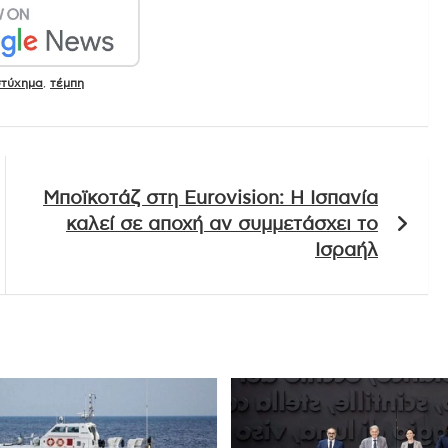
262 Total Views
αι στο Google News
στύχημα
,
τέμπη