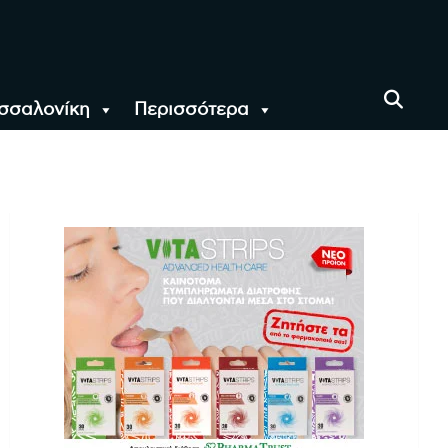
σσαλονίκη
Περισσότερα
αι όλο τον Κόσμο