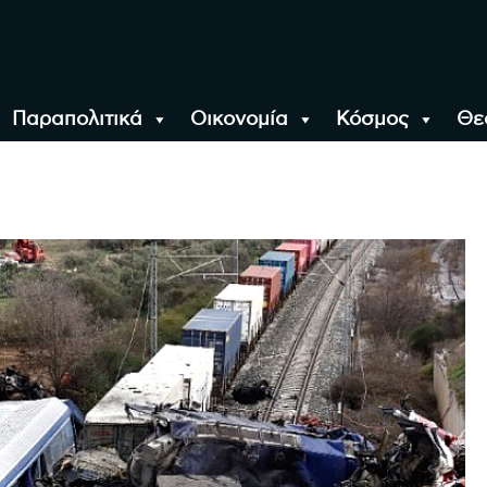
Παραπολιτικά
Οικονομία
Κόσμος
Θε
αλονίκη, την Ελλάδα κ