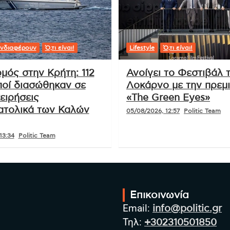
Μποϊκοτάζ στη Eurovision: Η Ισπανία
καλεί σε αποχή αν συμμετάσχει το
Ισραήλ
νδιαφέρουν
Ό,τι είναι!
Lifestyle
Ό,τι είναι!
μός στην Κρήτη: 112
Ανοίγει το Φεστιβάλ 