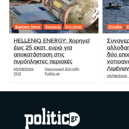
Πλοήγηση
Νέο επιδοτούμενο πρόγραμμα
άρθρων
κατάρτισης για πρώην εργαζόμενους
στα Ελληνικά Ναυπηγεία
Ό,τι είναι!
Business News
Κοινωνία
Ό,τι είναι!
Ελλάδα
Ε
HELLENiQ ENERGY: Χορηγεί
Συναγερ