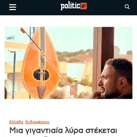
Skip
politic.gr
Ειδήσεις απο τη
to
Θεσσαλονίκη, την Ελλάδα και
content
όλο τον Κόσμο
Ελλάδα
Ενδιαφέρουν
Μια γιγαντιαία λύρα στέκεται