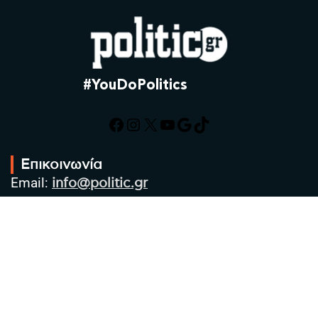
#YouDoPolitics
Facebook
Instagram
X
YouTube
Google
TikTok
Επικοινωνία
Email:
info@politic.gr
Τηλ:
+302310501850
Κιν:
+306986533609
Πολιτική Απορρήτου
Όροι χρήσης
Πολιτική Cookies