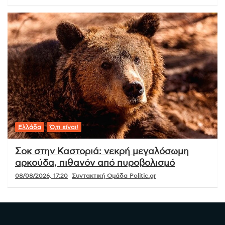
Ελλάδα
Ό,τι είναι!
Σοκ στην Καστοριά: νεκρή μεγαλόσωμη
αρκούδα, πιθανόν από πυροβολισμό
08/08/2026, 17:20
Συντακτική Ομάδα Politic.gr