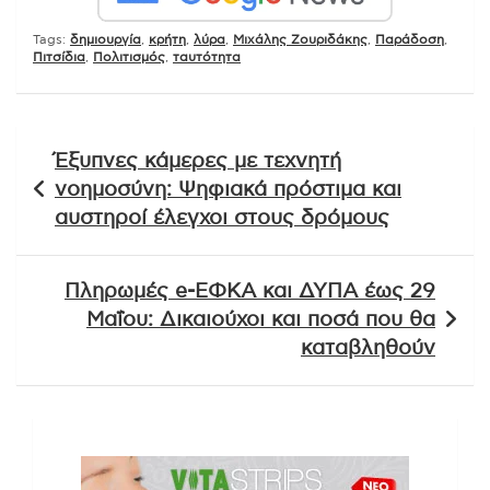
Tags:
δημιουργία
,
κρήτη
,
λύρα
,
Μιχάλης Ζουριδάκης
,
Παράδοση
,
Πιτσίδια
,
Πολιτισμός
,
ταυτότητα
Πλοήγηση
Έξυπνες κάμερες με τεχνητή
άρθρων
νοημοσύνη: Ψηφιακά πρόστιμα και
αυστηροί έλεγχοι στους δρόμους
Πληρωμές e-ΕΦΚΑ και ΔΥΠΑ έως 29
Μαΐου: Δικαιούχοι και ποσά που θα
καταβληθούν