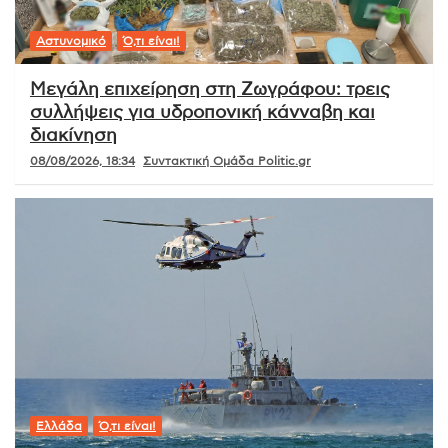
Αστυνομικό
Ό,τι είναι!
Μεγάλη επιχείρηση στη Ζωγράφου: τρεις
συλλήψεις για υδροπονική κάνναβη και
διακίνηση
08/08/2026, 18:34
Συντακτική Ομάδα Politic.gr
Ελλάδα
Ό,τι είναι!