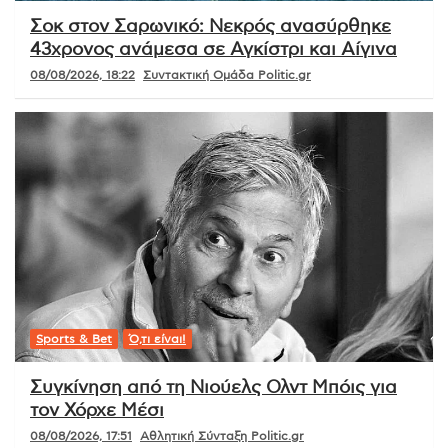
Σοκ στον Σαρωνικό: Νεκρός ανασύρθηκε
43χρονος ανάμεσα σε Αγκίστρι και Αίγινα
08/08/2026, 18:22
Συντακτική Ομάδα Politic.gr
Sports & Bet
Ό,τι είναι!
Συγκίνηση από τη Νιούελς Ολντ Μπόις για
τον Χόρχε Μέσι
08/08/2026, 17:51
Αθλητική Σύνταξη Politic.gr