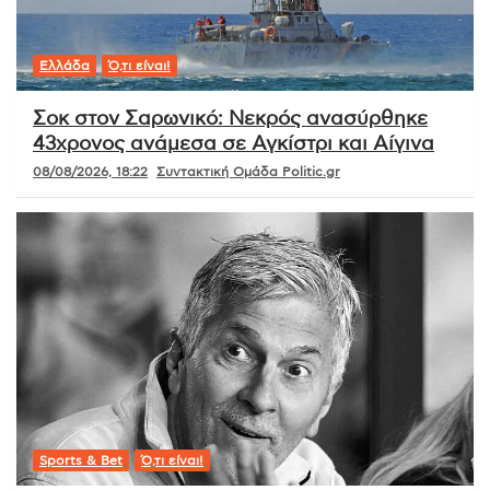
Ελλάδα
Ό,τι είναι!
Σοκ στον Σαρωνικό: Νεκρός ανασύρθηκε
43χρονος ανάμεσα σε Αγκίστρι και Αίγινα
08/08/2026, 18:22
Συντακτική Ομάδα Politic.gr
Sports & Bet
Ό,τι είναι!