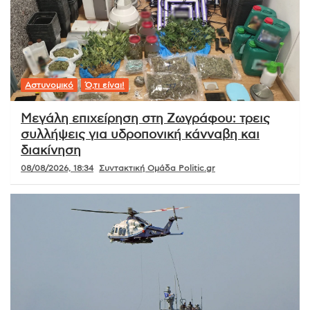
Αστυνομικό
Ό,τι είναι!
Μεγάλη επιχείρηση στη Ζωγράφου: τρεις
συλλήψεις για υδροπονική κάνναβη και
διακίνηση
08/08/2026, 18:34
Συντακτική Ομάδα Politic.gr