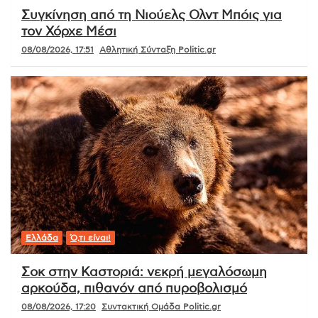
Συγκίνηση από τη Νιούελς Ολντ Μπόις για
τον Χόρχε Μέσι
08/08/2026, 17:51
Αθλητική Σύνταξη Politic.gr
Ελλάδα
Ό,τι είναι!
Σοκ στην Καστοριά: νεκρή μεγαλόσωμη
αρκούδα, πιθανόν από πυροβολισμό
08/08/2026, 17:20
Συντακτική Ομάδα Politic.gr