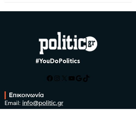
#YouDoPolitics
Facebook
Instagram
X
YouTube
Google
TikTok
Επικοινωνία
Email:
info@politic.gr
Τηλ:
+302310501850
Κιν:
+306986533609