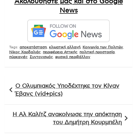
Ακολουθήστε μας και στο Google
News
Tags:
αποκατάσταση
,
κλιματική αλλαγή
,
Κοινωνία των Πολιτών
,
Νίκος Χαρδαλιάς
,
περιφέρεια Αττικής
,
πολιτική προστασία
,
πύρκαγιές
,
Συντονισμός
,
φυσικό περιβάλλον
Πλοήγηση
Ο Ολυμπιακός Υποδέχτηκε τον Κίναν
άρθρων
Έβανς (vid+pics)
Η Αλ Καλίτζ ανακοίνωσε την απόκτηση
του Δημήτρη Κουρμπέλη