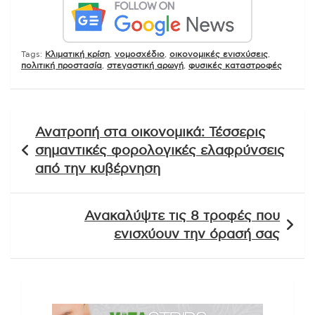
Tags:
Κλιματική κρίση
,
νομοσχέδιο
,
οικονομικές ενισχύσεις
,
πολιτική προστασία
,
στεγαστική αρωγή
,
φυσικές καταστροφές
Πλοήγηση
Ανατροπή στα οικονομικά: Τέσσερις
άρθρων
σημαντικές φορολογικές ελαφρύνσεις
από την κυβέρνηση
Ανακαλύψτε τις 8 τροφές που
ενισχύουν την όρασή σας