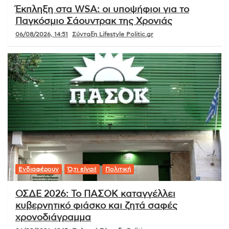
Έκπληξη στα WSA: οι υποψήφιοι για το
Παγκόσμιο Σάουντρακ της Χρονιάς
06/08/2026, 14:51
Σύνταξη Lifestyle Politic.gr
Ενδιαφέρουν
Ό,τι είναι!
Πολιτική
ΟΣΔΕ 2026: Το ΠΑΣΟΚ καταγγέλλει
κυβερνητικό φιάσκο και ζητά σαφές
χρονοδιάγραμμα