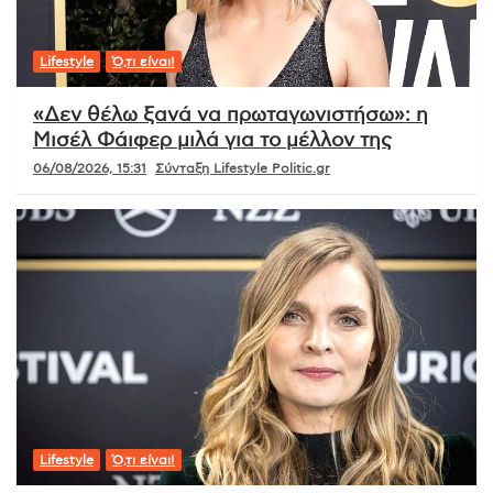
Lifestyle
Ό,τι είναι!
«Δεν θέλω ξανά να πρωταγωνιστήσω»: η
Μισέλ Φάιφερ μιλά για το μέλλον της
06/08/2026, 15:31
Σύνταξη Lifestyle Politic.gr
Lifestyle
Ό,τι είναι!