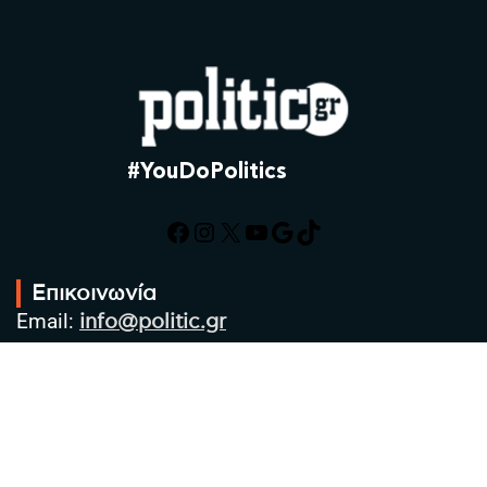
#YouDoPolitics
Facebook
Instagram
X
YouTube
Google
TikTok
Επικοινωνία
Email:
info@politic.gr
Τηλ:
+302310501850
Κιν:
+306986533609
Πολιτική Απορρήτου
Όροι χρήσης