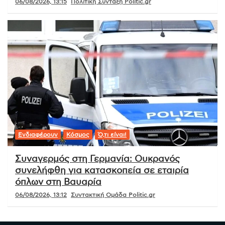
06/08/2026, 13:15
Πολιτική Σύνταξη Politic.gr
Ενδιαφέρουν
Κόσμος
Ό,τι είναι!
Συναγερμός στη Γερμανία: Ουκρανός
συνελήφθη για κατασκοπεία σε εταιρία
όπλων στη Βαυαρία
06/08/2026, 13:12
Συντακτική Ομάδα Politic.gr