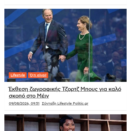
Lifestyle
Ό,τι είναι!
Έκθεση ζωγραφικής Τζορτζ Μπους για καλό
σκοπό στο Μέιν
09/08/2026, 09:51
Σύνταξη Lifestyle Politic.gr