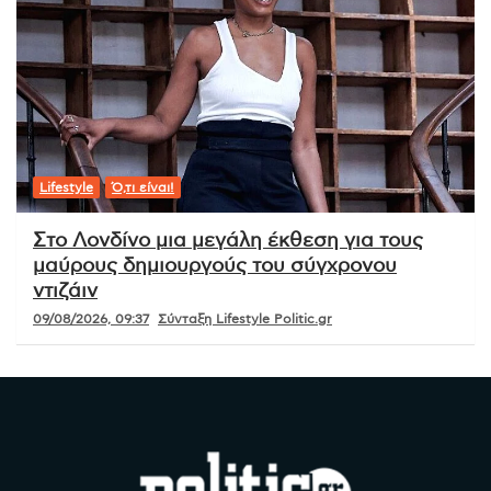
Lifestyle
Ό,τι είναι!
Στο Λονδίνο μια μεγάλη έκθεση για τους
μαύρους δημιουργούς του σύγχρονου
ντιζάιν
09/08/2026, 09:37
Σύνταξη Lifestyle Politic.gr