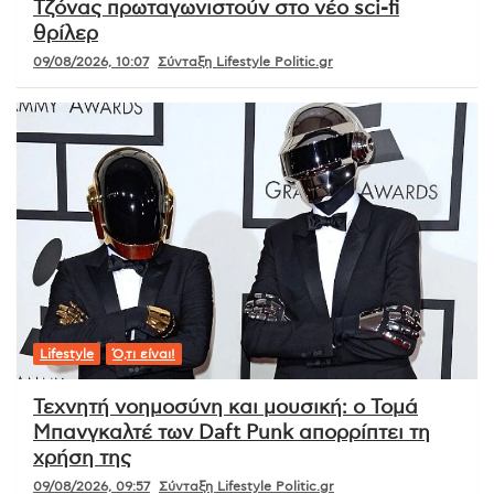
Τζόνας πρωταγωνιστούν στο νέο sci-fi
θρίλερ
09/08/2026, 10:07
Σύνταξη Lifestyle Politic.gr
Lifestyle
Ό,τι είναι!
Τεχνητή νοημοσύνη και μουσική: ο Τομά
Μπανγκαλτέ των Daft Punk απορρίπτει τη
χρήση της
09/08/2026, 09:57
Σύνταξη Lifestyle Politic.gr