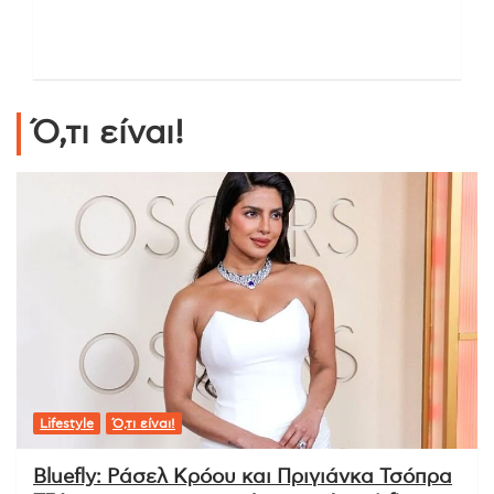
Ό,τι είναι!
Lifestyle
Ό,τι είναι!
Bluefly: Ράσελ Κρόου και Πριγιάνκα Τσόπρα