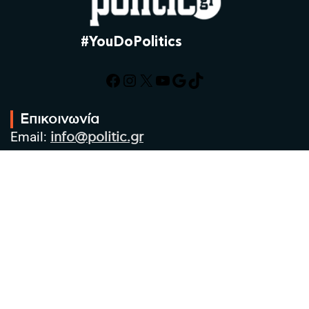
#YouDoPolitics
Facebook
Instagram
X
YouTube
Google
TikTok
Επικοινωνία
Email:
info@politic.gr
Τηλ:
+302310501850
Κιν:
+306986533609
Πολιτική Απορρήτου
Όροι χρήσης
Πολιτική Cookies
Πολιτική προστασίας προσωπικών
δεδομένων