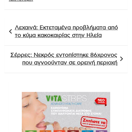
Πλοήγηση
Λεχαινά: Εκτεταμένα προβλήματα από
άρθρων
το κύμα κακοκαιρίας στην Ηλεία
Σέρρες: Νεκρός εντοπίστηκε 86χρονος
που αγνοούνταν σε ορεινή περιοχή