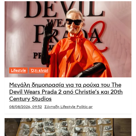
Lifestyle
Ό,τι είναι!
Μεγάλη δημοπρασία για τα ρούχα του The
Devil Wears Prada 2 από Christie’s και 20th
Century Studios
08/08/2026, 09:52
Σύνταξη Lifestyle Politic.gr