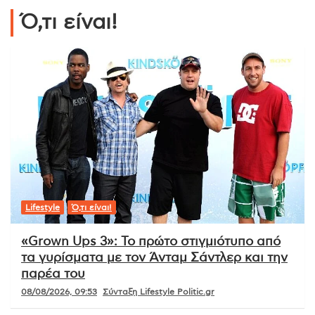
Ό,τι είναι!
Lifestyle
Ό,τι είναι!
«Grown Ups 3»: Το πρώτο στιγμιότυπο από
τα γυρίσματα με τον Άνταμ Σάντλερ και την
παρέα του
08/08/2026, 09:53
Σύνταξη Lifestyle Politic.gr