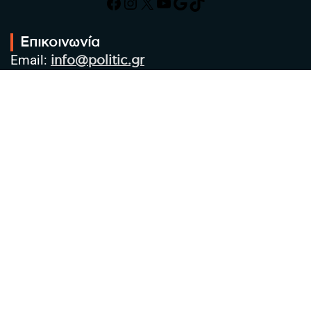
Facebook
Instagram
X
YouTube
Google
TikTok
Επικοινωνία
Email:
info@politic.gr
Τηλ:
+302310501850
Κιν:
+306986533609
Πολιτική Απορρήτου
Όροι χρήσης
Πολιτική Cookies
Πολιτική προστασίας προσωπικών
δεδομένων
Συντακτική Ομάδα
Στοιχεία Επιχείρησης