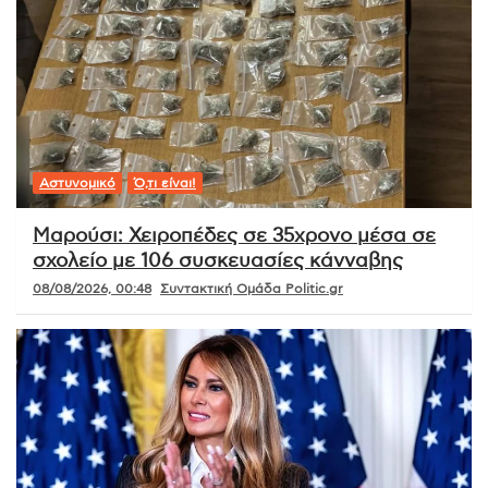
Αστυνομικό
Ό,τι είναι!
Μαρούσι: Χειροπέδες σε 35χρονο μέσα σε
σχολείο με 106 συσκευασίες κάνναβης
08/08/2026, 00:48
Συντακτική Ομάδα Politic.gr