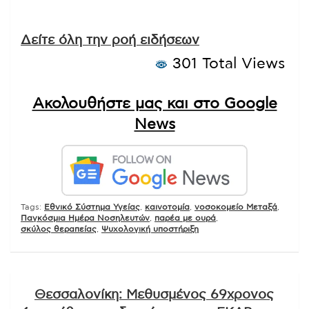
Δείτε όλη την ροή ειδήσεων
301 Total Views
Ακολουθήστε μας και στο Google
News
Tags:
Εθνικό Σύστημα Υγείας
,
καινοτομία
,
νοσοκομείο Μεταξά
,
Παγκόσμια Ημέρα Νοσηλευτών
,
παρέα με ουρά
,
σκύλος θεραπείας
,
Ψυχολογική υποστήριξη
Πλοήγηση
Θεσσαλονίκη: Μεθυσμένος 69χρονος
άρθρων