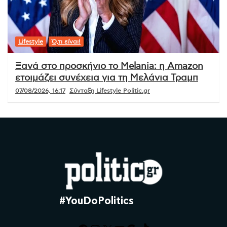
Lifestyle
Ό,τι είναι!
Ξανά στο προσκήνιο το Melania: η Amazon
ετοιμάζει συνέχεια για τη Μελάνια Τραμπ
07/08/2026, 16:17
Σύνταξη Lifestyle Politic.gr
#YouDoPolitics