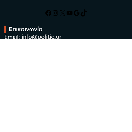
Facebook
Instagram
X
YouTube
Google
TikTok
Επικοινωνία
Email:
info@politic.gr
Τηλ:
+302310501850
Κιν:
+306986533609
Πολιτική Απορρήτου
Όροι χρήσης
Πολιτική Cookies
Πολιτική προστασίας προσωπικών
δεδομένων
Συντακτική Ομάδα