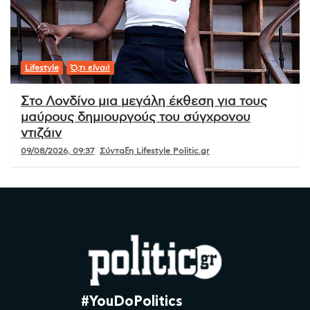
Lifestyle
Ό,τι είναι!
Στο Λονδίνο μια μεγάλη έκθεση για τους
μαύρους δημιουργούς του σύγχρονου
ντιζάιν
09/08/2026, 09:37
Σύνταξη Lifestyle Politic.gr
#YouDoPolitics