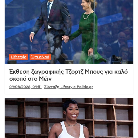
Lifestyle
Ό,τι είναι!
Έκθεση ζωγραφικής Τζορτζ Μπους για καλό
σκοπό στο Μέιν
09/08/2026, 09:51
Σύνταξη Lifestyle Politic.gr