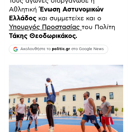
Τους αγώνες διοργάνωσε η
Αθλητική
Ένωση Αστυνομικών
Ελλάδος
και συμμετείχε και ο
Υπουργός Προστασίας
του Πολίτη
Τάκης Θεοδωρικάκος.
Ακολουθήστε το
politic.gr
στο Google News