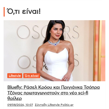
Ό,τι είναι!
Lifestyle
Ό,τι είναι!
Bluefly: Ράσελ Κρόου και Πριγιάνκα Τσόπρα
Τζόνας πρωταγωνιστούν στο νέο sci-fi
θρίλερ
09/08/2026, 10:07
Σύνταξη Lifestyle Politic.gr