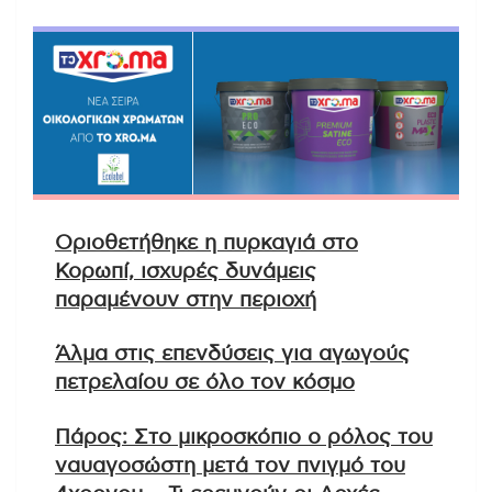
Οριοθετήθηκε η πυρκαγιά στο
Κορωπί, ισχυρές δυνάμεις
παραμένουν στην περιοχή
Άλμα στις επενδύσεις για αγωγούς
πετρελαίου σε όλο τον κόσμο
Πάρος: Στο μικροσκόπιο ο ρόλος του
ναυαγοσώστη μετά τον πνιγμό του