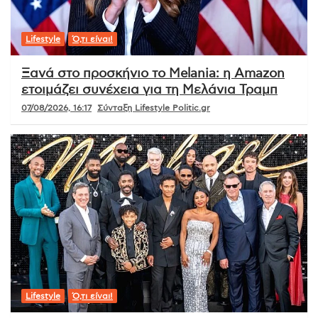
Lifestyle
Ό,τι είναι!
Ξανά στο προσκήνιο το Melania: η Amazon
ετοιμάζει συνέχεια για τη Μελάνια Τραμπ
07/08/2026, 16:17
Σύνταξη Lifestyle Politic.gr
Lifestyle
Ό,τι είναι!