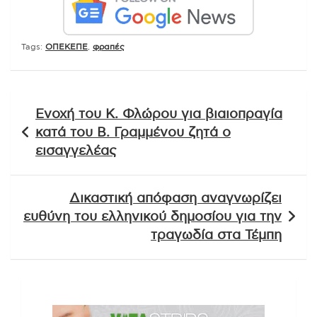
Tags:
ΟΠΕΚΕΠΕ
,
φραπές
Πλοήγηση
Ενοχή του Κ. Φλώρου για βιαιοπραγία
άρθρων
κατά του Β. Γραμμένου ζητά ο
εισαγγελέας
Δικαστική απόφαση αναγνωρίζει
ευθύνη του ελληνικού δημοσίου για την
τραγωδία στα Τέμπη