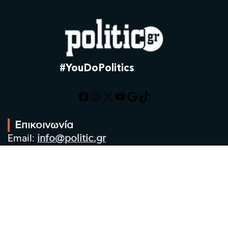
#YouDoPolitics
Facebook
Instagram
X
YouTube
Google
TikTok
Επικοινωνία
Email:
info@politic.gr
Τηλ:
+302310501850
Κιν:
+306986533609
Πολιτική Απορρήτου
Όροι χρήσης