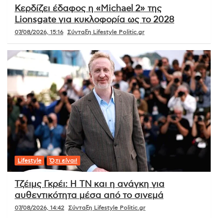
Κερδίζει έδαφος η «Michael 2» της
Lionsgate για κυκλοφορία ως το 2028
07/08/2026, 15:16
Σύνταξη Lifestyle Politic.gr
Lifestyle
Ό,τι είναι!
Τζέιμς Γκρέι: Η ΤΝ και η ανάγκη για
αυθεντικότητα μέσα από το σινεμά
07/08/2026, 14:42
Σύνταξη Lifestyle Politic.gr