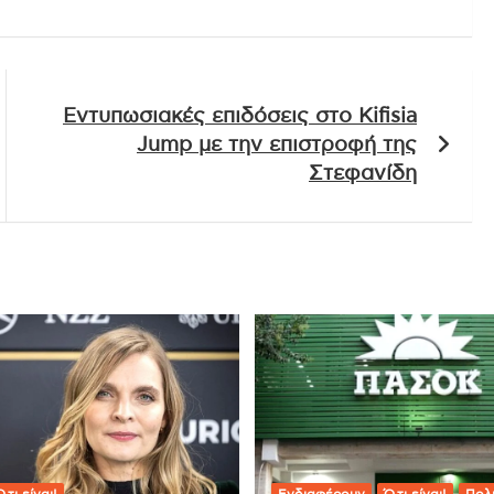
Εντυπωσιακές επιδόσεις στο Kifisia
Jump με την επιστροφή της
Στεφανίδη
,τι είναι!
Ενδιαφέρουν
Ό,τι είναι!
Πολι