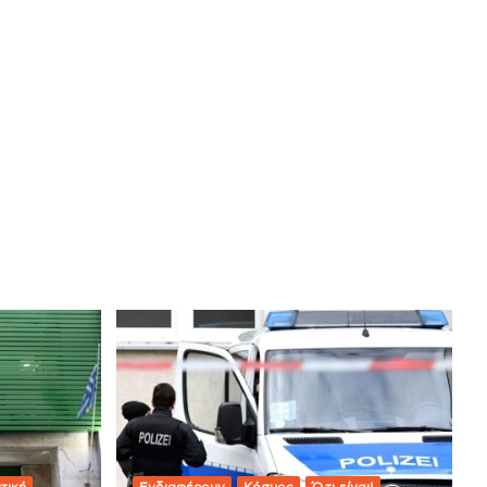
τική
Ενδιαφέρουν
Κόσμος
Ό,τι είναι!