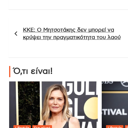
Πλοήγηση
ΚΚΕ: Ο Μητσοτάκης δεν μπορεί να
άρθρων
κρύψει την πραγματικότητα του λαού
Ό,τι είναι!
Lifestyle
Ό,τι είναι!
Lifestyle
Ό