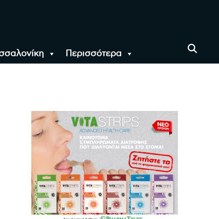
σσαλονίκη
Περισσότερα
αι όλο τον Κόσμο