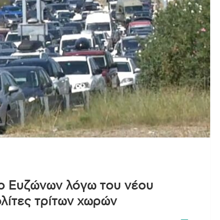
ίο Ευζώνων λόγω του νέου
ολίτες τρίτων χωρών