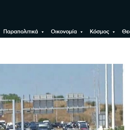
Παραπολιτικά
Οικονομία
Κόσμος
Θε
αλονίκη, την Ελλάδα κ