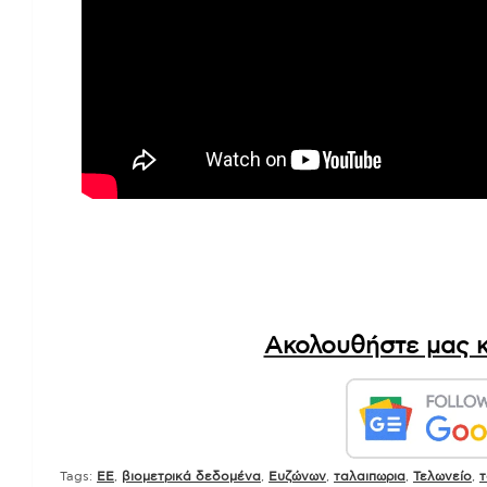
Ακολουθήστε μας κ
Tags:
EE
,
βιομετρικά δεδομένα
,
Ευζώνων
,
ταλαιπωρια
,
Τελωνείο
,
τ