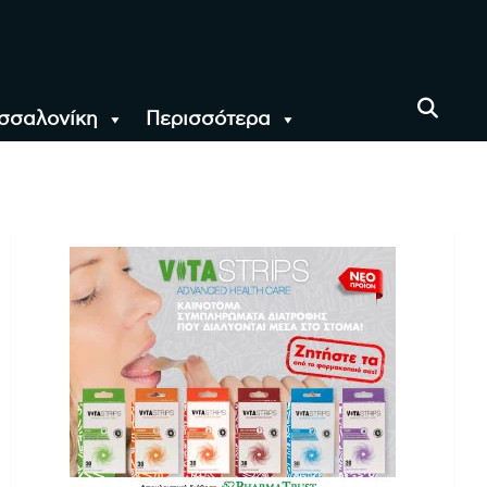
σσαλονίκη
Περισσότερα
αι όλο τον Κόσμο