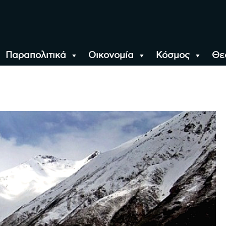
Παραπολιτικά
Οικονομία
Κόσμος
Θε
αλονίκη, την Ελλάδα κ