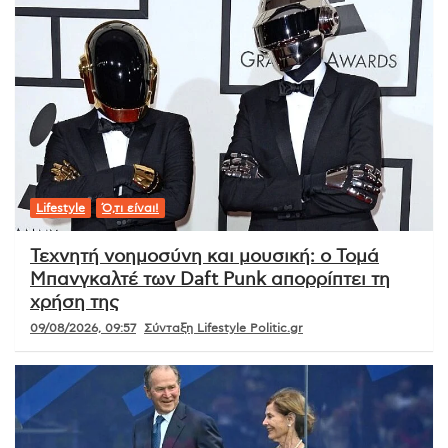
Lifestyle
Ό,τι είναι!
Τεχνητή νοημοσύνη και μουσική: ο Τομά
Μπανγκαλτέ των Daft Punk απορρίπτει τη
χρήση της
09/08/2026, 09:57
Σύνταξη Lifestyle Politic.gr