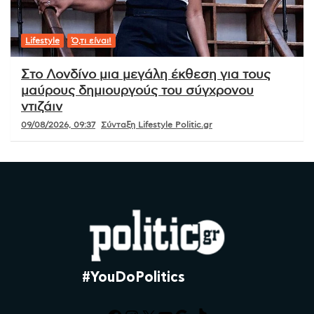
Lifestyle
Ό,τι είναι!
Στο Λονδίνο μια μεγάλη έκθεση για τους
μαύρους δημιουργούς του σύγχρονου
ντιζάιν
09/08/2026, 09:37
Σύνταξη Lifestyle Politic.gr
#YouDoPolitics