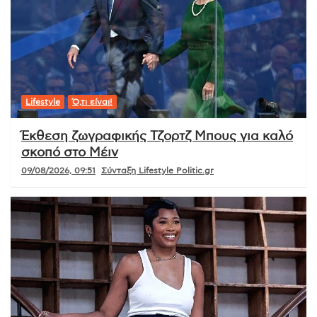
Lifestyle
Ό,τι είναι!
Έκθεση ζωγραφικής Τζορτζ Μπους για καλό
σκοπό στο Μέιν
09/08/2026, 09:51
Σύνταξη Lifestyle Politic.gr