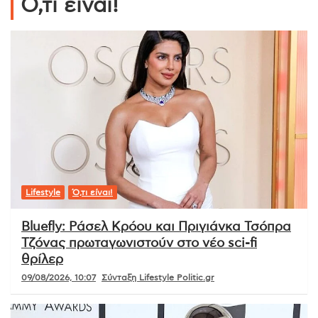
Ό,τι είναι!
Lifestyle
Ό,τι είναι!
Bluefly: Ράσελ Κρόου και Πριγιάνκα Τσόπρα
Τζόνας πρωταγωνιστούν στο νέο sci-fi
θρίλερ
09/08/2026, 10:07
Σύνταξη Lifestyle Politic.gr