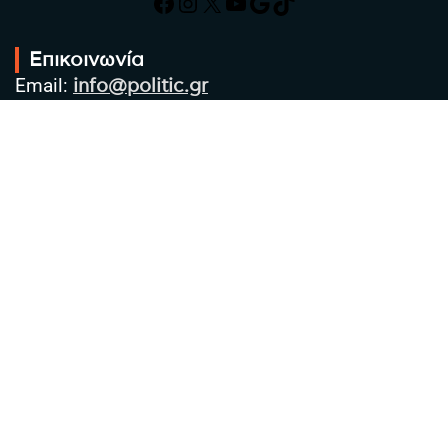
Facebook
Instagram
X
YouTube
Google
TikTok
Επικοινωνία
Email:
info@politic.gr
Τηλ:
+302310501850
Κιν:
+306986533609
Πολιτική Απορρήτου
Όροι χρήσης
Πολιτική Cookies
Πολιτική προστασίας προσωπικών
δεδομένων
Συντακτική Ομάδα
Στοιχεία Επιχείρησης