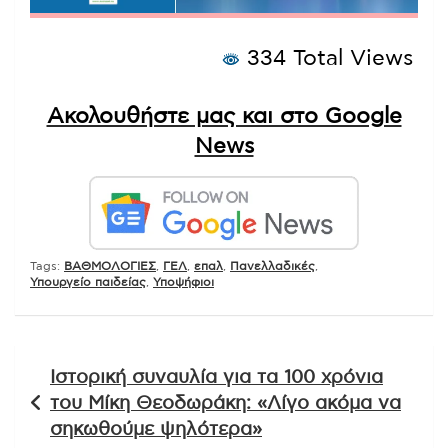
334 Total Views
Ακολουθήστε μας και στο Google
News
Tags:
ΒΑΘΜΟΛΟΓΙΕΣ
,
ΓΕΛ
,
επαλ
,
Πανελλαδικές
,
Υπουργείο παιδείας
,
Υποψήφιοι
Πλοήγηση
Ιστορική συναυλία για τα 100 χρόνια
άρθρων
του Μίκη Θεοδωράκη: «Λίγο ακόμα να
σηκωθούμε ψηλότερα»