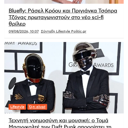
Bluefly: Ράσελ Κρόου και Πριγιάνκα Τσόπρα
Τζόνας πρωταγωνιστούν στο νέο sci-fi
θρίλερ
09/08/2026, 10:07
Σύνταξη Lifestyle Politic.gr
Lifestyle
Ό,τι είναι!
Τεχνητή νοημοσύνη και μουσική: ο Τομά
Μπανγκαλτέ των Daft Punk απορρίπτει τη