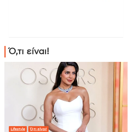
Ό,τι είναι!
Lifestyle
Ό,τι είναι!