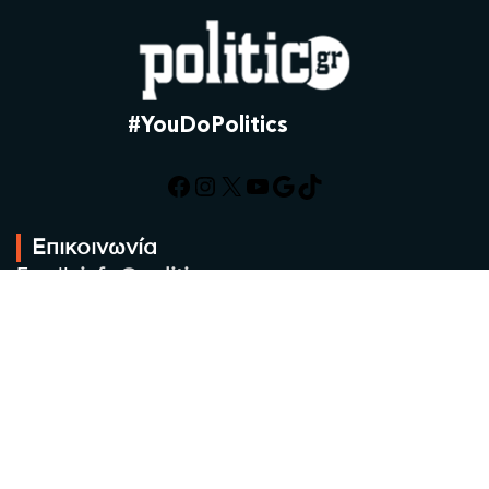
#YouDoPolitics
Facebook
Instagram
X
YouTube
Google
TikTok
Επικοινωνία
Email:
info@politic.gr
Τηλ:
+302310501850
Κιν:
+306986533609
Πολιτική Απορρήτου
Όροι χρήσης
Πολιτική Cookies