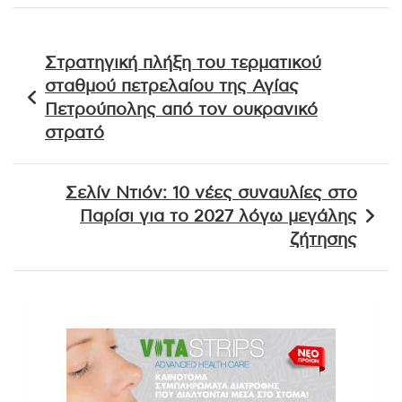
Πλοήγηση
Στρατηγική πλήξη του τερματικού
άρθρων
σταθμού πετρελαίου της Αγίας
Πετρούπολης από τον ουκρανικό
στρατό
Σελίν Ντιόν: 10 νέες συναυλίες στο
Παρίσι για το 2027 λόγω μεγάλης
ζήτησης