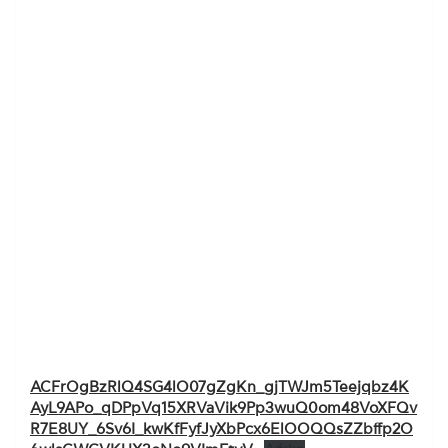
ACFrOgBzRlQ4SG4lO07gZgKn_gjTWJm5Teejqbz4K
AyL9APo_qDPpVq15XRVaVik9Pp3wuQ0om48VoXFQv
R7E8UY_6Sv6I_kwKfFyfJyXbPcx6ElOOQQsZZbffp2O