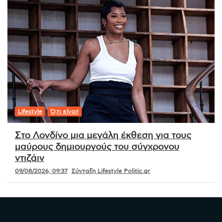
Lifestyle
Ό,τι είναι!
Στο Λονδίνο μια μεγάλη έκθεση για τους
μαύρους δημιουργούς του σύγχρονου
ντιζάιν
09/08/2026, 09:37
Σύνταξη Lifestyle Politic.gr