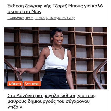
Έκθεση ζωγραφικής Τζορτζ Μπους για καλό
σκοπό στο Μέιν
09/08/2026, 09:51
Σύνταξη Lifestyle Politic.gr
Lifestyle
Ό,τι είναι!
Στο Λονδίνο μια μεγάλη έκθεση για τους
μαύρους δημιουργούς του σύγχρονου
ντιζάιν