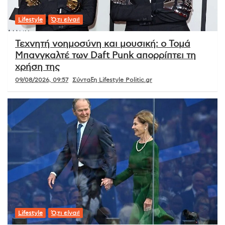
Lifestyle
Ό,τι είναι!
Τεχνητή νοημοσύνη και μουσική: ο Τομά
Μπανγκαλτέ των Daft Punk απορρίπτει τη
χρήση της
09/08/2026, 09:57
Σύνταξη Lifestyle Politic.gr
Lifestyle
Ό,τι είναι!