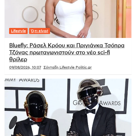
Lifestyle
Ό,τι είναι!
Bluefly: Ράσελ Κρόου και Πριγιάνκα Τσόπρα
Τζόνας πρωταγωνιστούν στο νέο sci-fi
θρίλερ
09/08/2026, 10:07
Σύνταξη Lifestyle Politic.gr