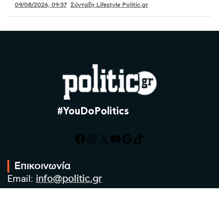
09/08/2026, 09:37
Σύνταξη Lifestyle Politic.gr
#YouDoPolitics
Facebook
Instagram
X
YouTube
Google
TikTok
Επικοινωνία
Email:
info@politic.gr
Τηλ:
+302310501850
Κιν:
+306986533609