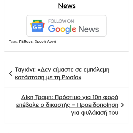
News
Tags:
Πέθανε
,
Χρυσή Αυγή
Πλοήγηση
Ταγιάνι: «Δεν είμαστε σε εμπόλεμη
άρθρων
κατάσταση με τη Ρωσία»
Δίκη Τραμπ: Πρόστιμο για 10η φορά
επέβαλε ο δικαστής – Προειδοποίηση
για φυλάκισή του