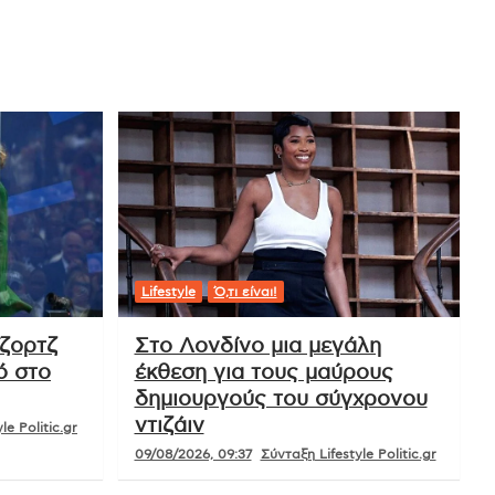
Lifestyle
Ό,τι είναι!
ζορτζ
Στο Λονδίνο μια μεγάλη
ό στο
έκθεση για τους μαύρους
δημιουργούς του σύγχρονου
ντιζάιν
le Politic.gr
09/08/2026, 09:37
Σύνταξη Lifestyle Politic.gr