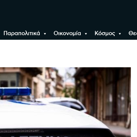
Παραπολιτικά
Οικονομία
Κόσμος
Θε
αλονίκη, την Ελλάδα κ