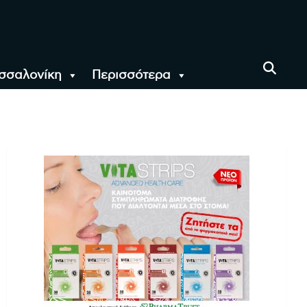
σσαλονίκη
Περισσότερα
αι όλο τον Κόσμο