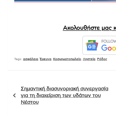
Ακολουθήστε μας κ
Tags:
ασφάλεια
,
Έρευνα
,
Κοσμηματοπωλείο
,
Ληστεία
,
Ρόδος
Πλοήγηση
Σημαντική διασυνοριακή συνεργασία
άρθρων
για τη διαχείριση των υδάτων του
Νέστου