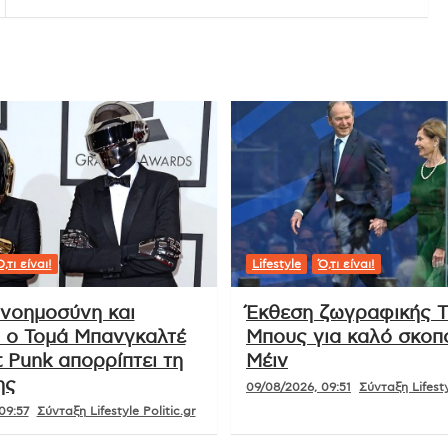
,τι είναι!
Lifestyle
Ό,τι είναι!
 νοημοσύνη και
Έκθεση ζωγραφικής Τ
: ο Τομά Μπανγκαλτέ
Μπους για καλό σκοπ
 Punk απορρίπτει τη
Μέιν
ης
09/08/2026, 09:51
Σύνταξη Lifesty
09:57
Σύνταξη Lifestyle Politic.gr