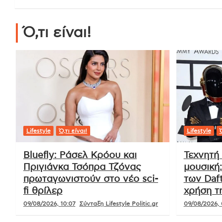
Ό,τι είναι!
Lifestyle
Ό,τι είναι!
Lifestyle
Ό
Bluefly: Ράσελ Κρόου και
Τεχνητή
Πριγιάνκα Τσόπρα Τζόνας
μουσική
πρωταγωνιστούν στο νέο sci-
των Daft
fi θρίλερ
χρήση τ
09/08/2026, 10:07
Σύνταξη Lifestyle Politic.gr
09/08/2026, 