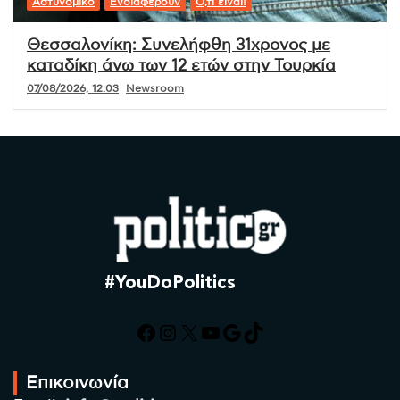
Αστυνομικό
Ενδιαφέρουν
Ό,τι είναι!
Θεσσαλονίκη: Συνελήφθη 31χρονος με
καταδίκη άνω των 12 ετών στην Τουρκία
07/08/2026, 12:03
Newsroom
#YouDoPolitics
Facebook
Instagram
X
YouTube
Google
TikTok
Επικοινωνία