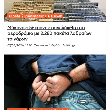
Ελλάδα
Ενδιαφέρουν
Ό,τι είναι!
Μύκονος: 56χρονος συνελήφθη στο
αεροδρόμιο με 2.280 πακέτα λαθραίων
τσιγάρων
07/08/2026, 13:10
Συντακτική Ομάδα Politic.gr