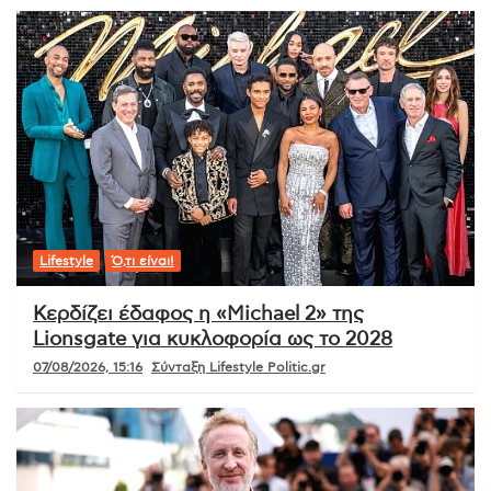
Lifestyle
Ό,τι είναι!
Κερδίζει έδαφος η «Michael 2» της
Lionsgate για κυκλοφορία ως το 2028
07/08/2026, 15:16
Σύνταξη Lifestyle Politic.gr