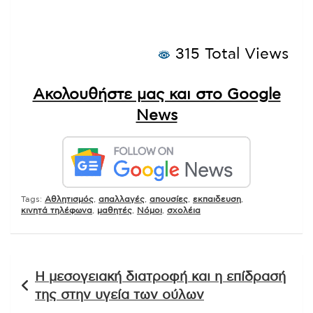
315 Total Views
Ακολουθήστε μας και στο Google
News
Tags:
Αθλητισμός
,
απαλλαγές
,
απουσίες
,
εκπαιδευση
,
κινητά τηλέφωνα
,
μαθητές
,
Νόμοι
,
σχολέια
Πλοήγηση
Η μεσογειακή διατροφή και η επίδρασή
άρθρων
της στην υγεία των ούλων