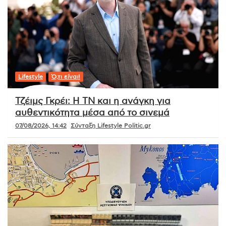
Lifestyle
Ό,τι είναι!
Τζέιμς Γκρέι: Η ΤΝ και η ανάγκη για
αυθεντικότητα μέσα από το σινεμά
07/08/2026, 14:42
Σύνταξη Lifestyle Politic.gr