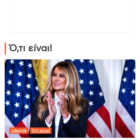
Ό,τι είναι!
Lifestyle
Ό,τι είναι!