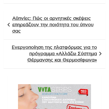
Πλοήγηση
Αϋπνίες: Πώς οι αρνητικές σκέψεις
άρθρων
επηρεάζουν την ποιότητα του ύπνου
σας
Ενεργοποίηση της πλατφόρμας για το
πρόγραμμα «Αλλάζω Σύστημα
Θέρμανσης και Θερμοσίφωνα»