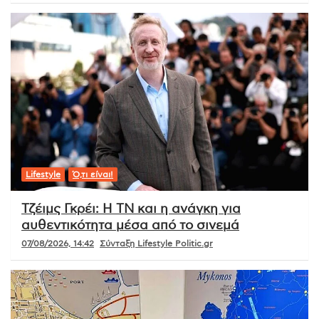
Lifestyle
Ό,τι είναι!
Τζέιμς Γκρέι: Η ΤΝ και η ανάγκη για
αυθεντικότητα μέσα από το σινεμά
07/08/2026, 14:42
Σύνταξη Lifestyle Politic.gr