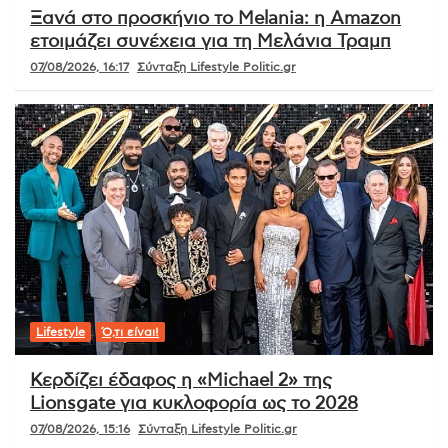
Ξανά στο προσκήνιο το Melania: η Amazon
ετοιμάζει συνέχεια για τη Μελάνια Τραμπ
07/08/2026, 16:17
Σύνταξη Lifestyle Politic.gr
Lifestyle
Ό,τι είναι!
Κερδίζει έδαφος η «Michael 2» της
Lionsgate για κυκλοφορία ως το 2028
07/08/2026, 15:16
Σύνταξη Lifestyle Politic.gr