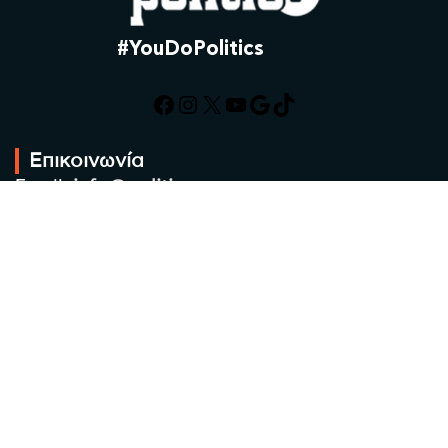
#YouDoPolitics
Facebook
Instagram
X
YouTube
Google
TikTok
Επικοινωνία
Email:
info@politic.gr
Τηλ:
+302310501850
Κιν:
+306986533609
Πολιτική Απορρήτου
Όροι χρήσης
Πολιτική Cookies
Πολιτική προστασίας προσωπικών
δεδομένων