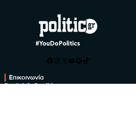
#YouDoPolitics
Facebook
Instagram
X
YouTube
Google
TikTok
Επικοινωνία
Email:
info@politic.gr
Τηλ:
+302310501850
Κιν:
+306986533609
Πολιτική Απορρήτου
Όροι χρήσης