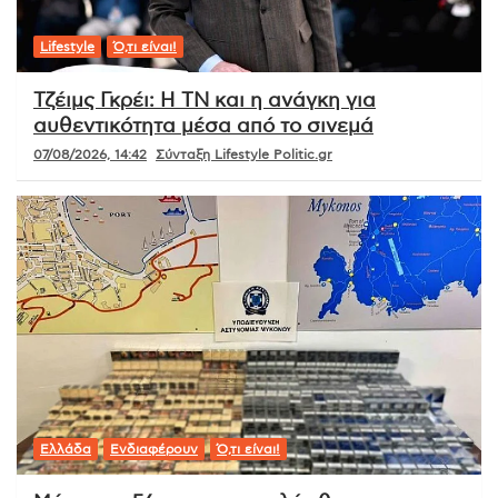
Lifestyle
Ό,τι είναι!
Τζέιμς Γκρέι: Η ΤΝ και η ανάγκη για
αυθεντικότητα μέσα από το σινεμά
07/08/2026, 14:42
Σύνταξη Lifestyle Politic.gr
Ελλάδα
Ενδιαφέρουν
Ό,τι είναι!