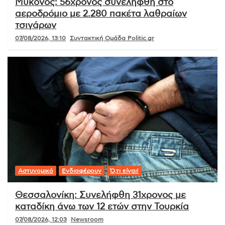
Μύκονος: 56χρονος συνελήφθη στο
αεροδρόμιο με 2.280 πακέτα λαθραίων
τσιγάρων
07/08/2026, 13:10
Συντακτική Ομάδα Politic.gr
Αστυνομικό
Ενδιαφέρουν
Ό,τι είναι!
Θεσσαλονίκη: Συνελήφθη 31χρονος με
καταδίκη άνω των 12 ετών στην Τουρκία
07/08/2026, 12:03
Newsroom