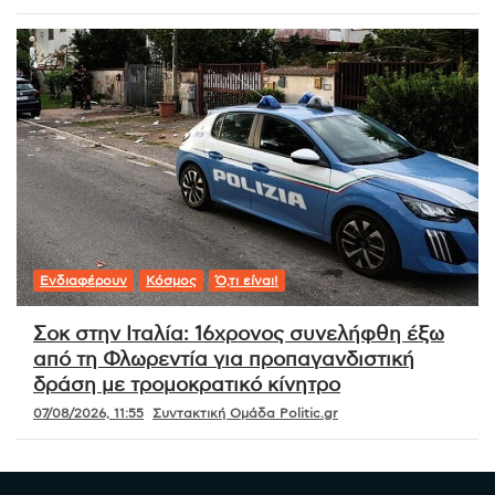
Ενδιαφέρουν
Κόσμος
Ό,τι είναι!
Σοκ στην Ιταλία: 16χρονος συνελήφθη έξω
από τη Φλωρεντία για προπαγανδιστική
δράση με τρομοκρατικό κίνητρο
07/08/2026, 11:55
Συντακτική Ομάδα Politic.gr