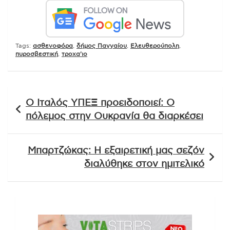
Tags:
ασθενοφόρα
,
δήμος Παγγαίου
,
Ελευθερούπολη
,
πυροσβεστική
,
τροχα'ιο
Πλοήγηση
Ο Ιταλός ΥΠΕΞ προειδοποιεί: Ο
άρθρων
πόλεμος στην Ουκρανία θα διαρκέσει
Μπαρτζώκας: Η εξαιρετική μας σεζόν
διαλύθηκε στον ημιτελικό