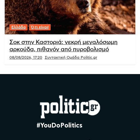
Ελλάδα
Ό,τι είναι!
Σοκ στην Καστοριά: νεκρή μεγαλόσωμη
αρκούδα, πιθανόν από πυροβολισμό
08/08/2026, 17:20
Συντακτική Ομάδα Politic.gr
#YouDoPolitics