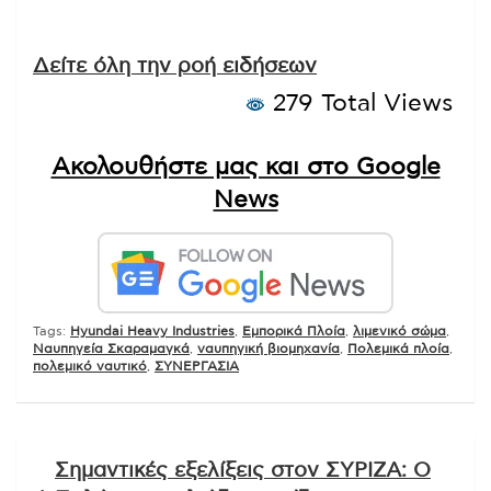
Δείτε όλη την ροή ειδήσεων
279 Total Views
Ακολουθήστε μας και στο Google
News
Tags:
Hyundai Heavy Industries
,
Εμπορικά Πλοία
,
λιμενικό σώμα
,
Ναυπηγεία Σκαραμαγκά
,
ναυπηγική βιομηχανία
,
Πολεμικά πλοία
,
πολεμικό ναυτικό
,
ΣΥΝΕΡΓΑΣΙΑ
Πλοήγηση
Σημαντικές εξελίξεις στον ΣΥΡΙΖΑ: Ο
άρθρων