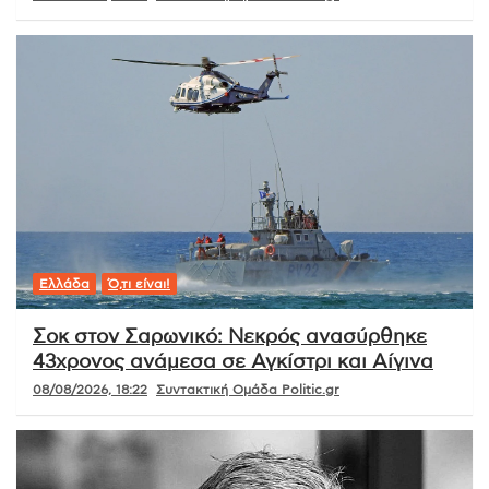
Ελλάδα
Ό,τι είναι!
Σοκ στον Σαρωνικό: Νεκρός ανασύρθηκε
43χρονος ανάμεσα σε Αγκίστρι και Αίγινα
08/08/2026, 18:22
Συντακτική Ομάδα Politic.gr