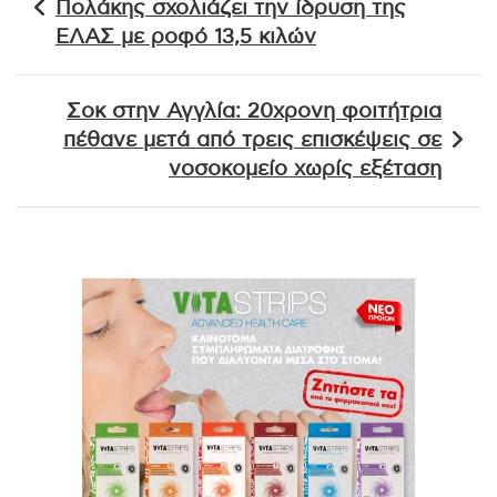
Πολάκης σχολιάζει την ίδρυση της
ΕΛΑΣ με ροφό 13,5 κιλών
Σοκ στην Αγγλία: 20χρονη φοιτήτρια
πέθανε μετά από τρεις επισκέψεις σε
νοσοκομείο χωρίς εξέταση