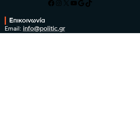
Facebook
Instagram
X
YouTube
Google
TikTok
Επικοινωνία
Email:
info@politic.gr
Τηλ:
+302310501850
Κιν:
+306986533609
Πολιτική Απορρήτου
Όροι χρήσης
Πολιτική Cookies
Πολιτική προστασίας προσωπικών
δεδομένων
Συντακτική Ομάδα
Στοιχεία Επιχείρησης