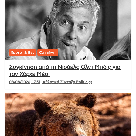
Sports & Bet
Ό,τι είναι!
Συγκίνηση από τη Νιούελς Ολντ Μπόις για
τον Χόρχε Μέσι
08/08/2026, 17:51
Αθλητική Σύνταξη Politic.gr