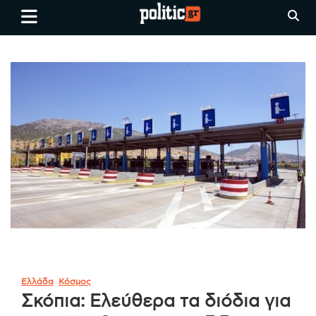
Skip
politic.gr
Ειδήσεις απο τη
to
Θεσσαλονίκη, την Ελλάδα και
content
όλο τον Κόσμο
Ελλάδα
Κόσμος
Σκόπια: Ελεύθερα τα διόδια για