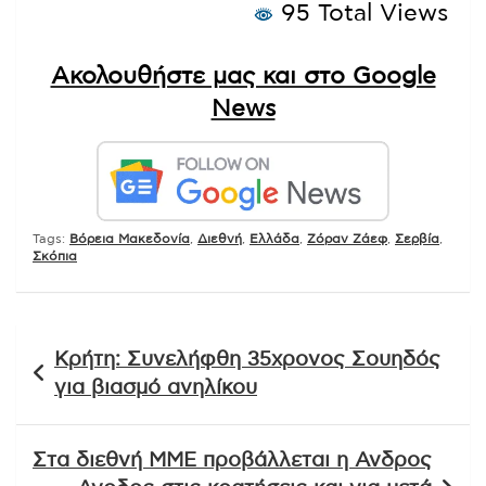
95 Total Views
Ακολουθήστε μας και στο Google
News
Tags:
Βόρεια Μακεδονία
,
Διεθνή
,
Ελλάδα
,
Ζόραν Ζάεφ
,
Σερβία
,
Σκόπια
Πλοήγηση
Κρήτη: Συνελήφθη 35χρονος Σουηδός
άρθρων
για βιασμό ανηλίκου
Στα διεθνή ΜΜΕ προβάλλεται η Ανδρος