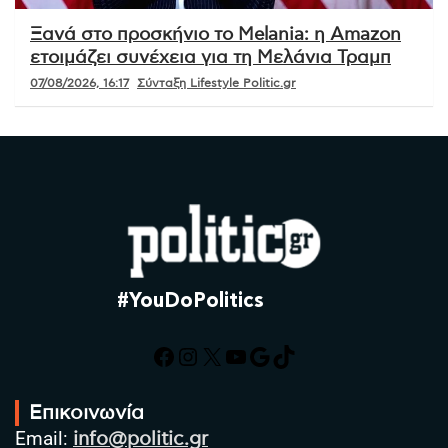
Ξανά στο προσκήνιο το Melania: η Amazon
ετοιμάζει συνέχεια για τη Μελάνια Τραμπ
07/08/2026, 16:17
Σύνταξη Lifestyle Politic.gr
#YouDoPolitics
Facebook
Instagram
X
YouTube
Google
TikTok
Επικοινωνία
Email:
info@politic.gr