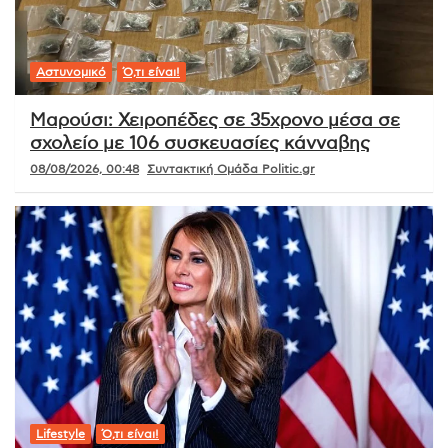
Αστυνομικό
Ό,τι είναι!
Μαρούσι: Χειροπέδες σε 35χρονο μέσα σε
σχολείο με 106 συσκευασίες κάνναβης
08/08/2026, 00:48
Συντακτική Ομάδα Politic.gr
Lifestyle
Ό,τι είναι!