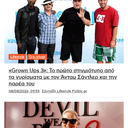
Lifestyle
Ό,τι είναι!
«Grown Ups 3»: Το πρώτο στιγμιότυπο από
τα γυρίσματα με τον Άνταμ Σάντλερ και την
παρέα του
08/08/2026, 09:53
Σύνταξη Lifestyle Politic.gr