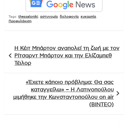
Tags:
thessaloniki
,
αστυνομία
,
δολοφονία
,
ευκαρπία
,
Προφυλάκιση
Πλοήγηση
Η Κέιτ Μπάρτον αναπολεί τη ζωή με τον
άρθρων
Ρίτσαρντ Μπάρτον και την Ελίζαμπεθ
Τέιλορ
«Έχετε κάποιο πρόβλημα; Θα σας
καταγγείλω» – Η Λατινοπούλου
μιμήθηκε την Κωνσταντοπούλου on air
(ΒΙΝΤΕΟ)