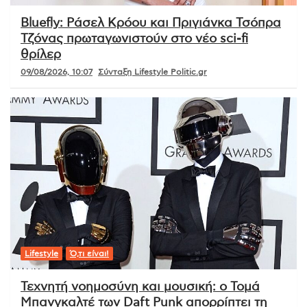
Bluefly: Ράσελ Κρόου και Πριγιάνκα Τσόπρα
Τζόνας πρωταγωνιστούν στο νέο sci-fi
θρίλερ
09/08/2026, 10:07
Σύνταξη Lifestyle Politic.gr
Lifestyle
Ό,τι είναι!
Τεχνητή νοημοσύνη και μουσική: ο Τομά
Μπανγκαλτέ των Daft Punk απορρίπτει τη