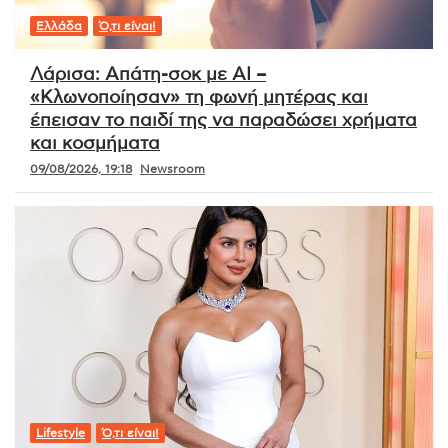
Ελλάδα
Ό,τι είναι!
Λάρισα: Απάτη-σοκ με AI –
«Κλωνοποίησαν» τη φωνή μητέρας και
έπεισαν το παιδί της να παραδώσει χρήματα
και κοσμήματα
09/08/2026, 19:18
Newsroom
Lifestyle
Ό,τι είναι!