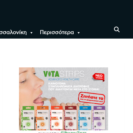
σσαλονίκη
Περισσότερα
αι όλο τον Κόσμο