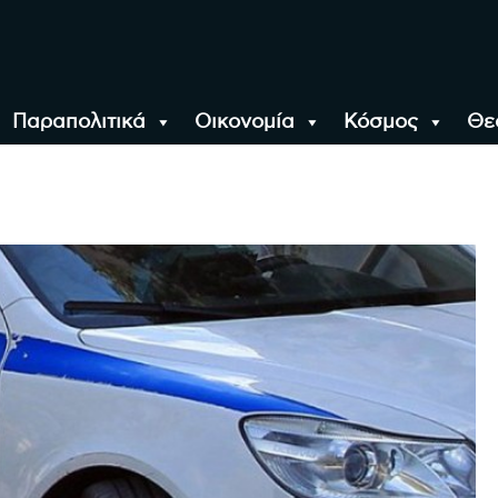
Παραπολιτικά
Οικονομία
Κόσμος
Θε
αλονίκη, την Ελλάδα κ