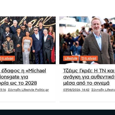
,τι είναι!
Lifestyle
Ό,τι είναι!
ι έδαφος η «Michael
Τζέιμς Γκρέι: Η ΤΝ και
ionsgate για
ανάγκη για αυθεντικό
ρία ως το 2028
μέσα από το σινεμά
5:16
Σύνταξη Lifestyle Politic.gr
07/08/2026, 14:42
Σύνταξη Lifestyl