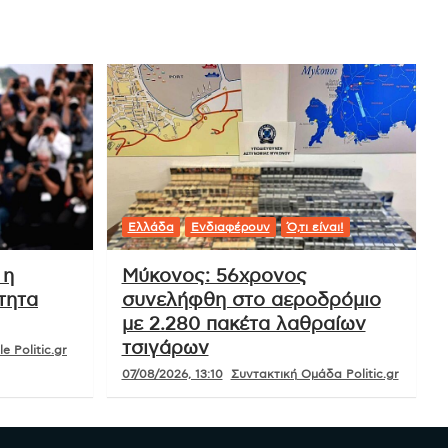
Ελλάδα
Ενδιαφέρουν
Ό,τι είναι!
 η
Μύκονος: 56χρονος
τητα
συνελήφθη στο αεροδρόμιο
με 2.280 πακέτα λαθραίων
τσιγάρων
e Politic.gr
07/08/2026, 13:10
Συντακτική Ομάδα Politic.gr