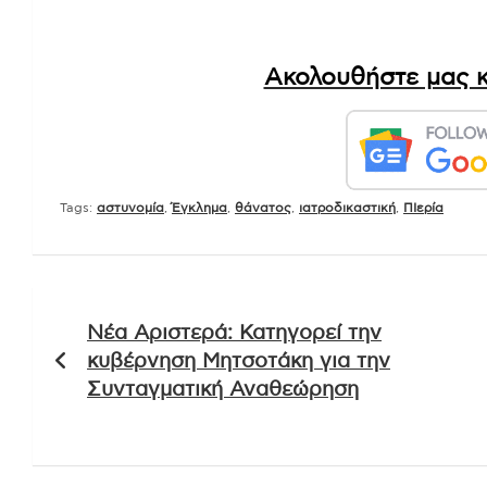
Ακολουθήστε μας κ
Tags:
αστυνομία
,
Έγκλημα
,
θάνατος
,
ιατροδικαστική
,
ΠΙερία
Πλοήγηση
Νέα Αριστερά: Κατηγορεί την
άρθρων
κυβέρνηση Μητσοτάκη για την
Συνταγματική Αναθεώρηση