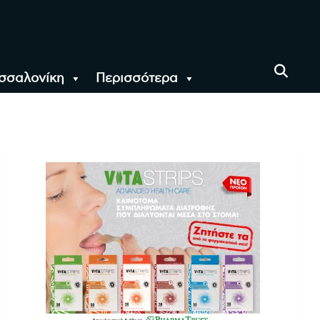
σσαλονίκη
Περισσότερα
αι όλο τον Κόσμο