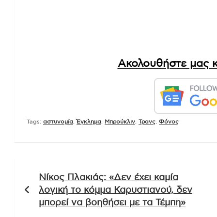
Ακολουθήστε μας κ
Tags:
αστυνομία
,
Έγκλημα
,
Μπρούκλιν
,
Τρανς
,
Φόνος
Πλοήγηση
Νίκος Πλακιάς: «Δεν έχει καμία
άρθρων
λογική το κόμμα Καρυστιανού, δεν
μπορεί να βοηθήσει με τα Τέμπη»