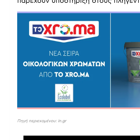
παρέχουν υποστήριξη στους πληγέντ
Πηγή περιεχομένου: in.gr