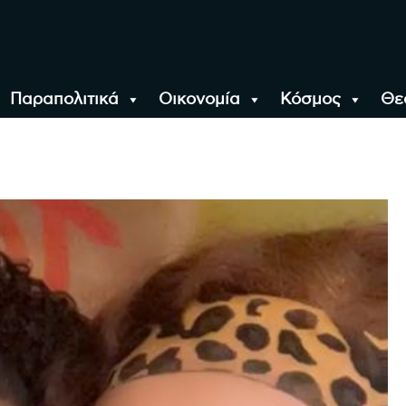
Παραπολιτικά
Οικονομία
Κόσμος
Θε
αλονίκη, την Ελλάδα κ