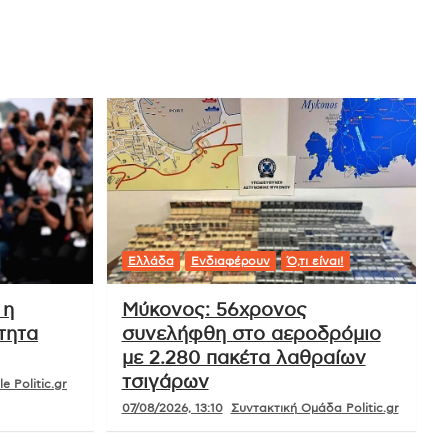
Ελλάδα
Ενδιαφέρουν
Ό,τι είναι!
 η
Μύκονος: 56χρονος
τητα
συνελήφθη στο αεροδρόμιο
με 2.280 πακέτα λαθραίων
τσιγάρων
e Politic.gr
07/08/2026, 13:10
Συντακτική Ομάδα Politic.gr