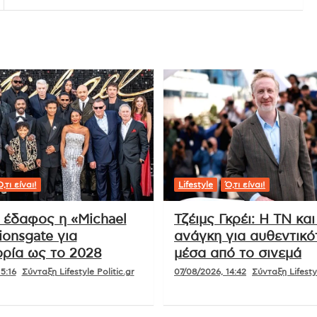
,τι είναι!
Lifestyle
Ό,τι είναι!
ι έδαφος η «Michael
Τζέιμς Γκρέι: Η ΤΝ και
ionsgate για
ανάγκη για αυθεντικό
ρία ως το 2028
μέσα από το σινεμά
5:16
Σύνταξη Lifestyle Politic.gr
07/08/2026, 14:42
Σύνταξη Lifestyl