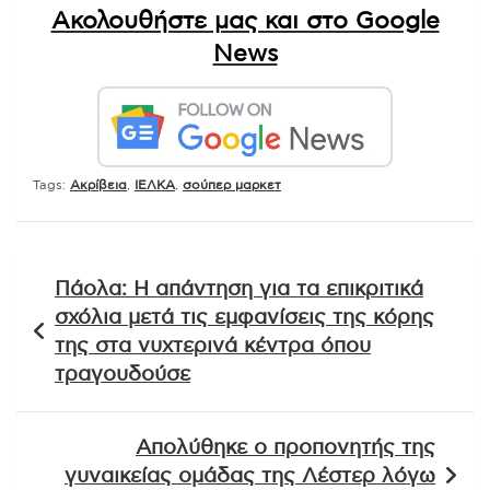
Ακολουθήστε μας και στο Google
News
Tags:
Ακρίβεια
,
ΙΕΛΚΑ
,
σούπερ μαρκετ
Πλοήγηση
Πάολα: Η απάντηση για τα επικριτικά
άρθρων
σχόλια μετά τις εμφανίσεις της κόρης
της στα νυχτερινά κέντρα όπου
τραγουδούσε
Απολύθηκε ο προπονητής της
γυναικείας ομάδας της Λέστερ λόγω