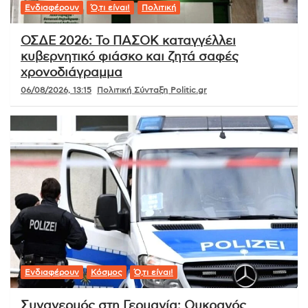
Ενδιαφέρουν
Ό,τι είναι!
Πολιτική
ΟΣΔΕ 2026: Το ΠΑΣΟΚ καταγγέλλει
κυβερνητικό φιάσκο και ζητά σαφές
χρονοδιάγραμμα
06/08/2026, 13:15
Πολιτική Σύνταξη Politic.gr
Ενδιαφέρουν
Κόσμος
Ό,τι είναι!
Συναγερμός στη Γερμανία: Ουκρανός