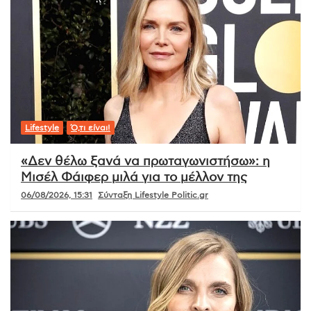
Lifestyle
Ό,τι είναι!
«Δεν θέλω ξανά να πρωταγωνιστήσω»: η
Μισέλ Φάιφερ μιλά για το μέλλον της
06/08/2026, 15:31
Σύνταξη Lifestyle Politic.gr