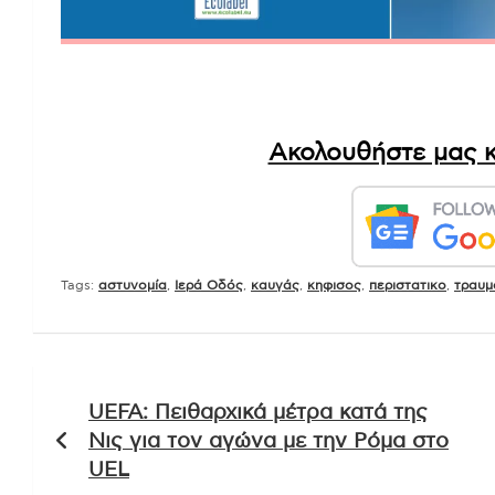
Ακολουθήστε μας κ
Tags:
αστυνομία
,
Ιερά Οδός
,
καυγάς
,
κηφισος
,
περιστατικο
,
τραυμ
Πλοήγηση
UEFA: Πειθαρχικά μέτρα κατά της
άρθρων
Νις για τον αγώνα με την Ρόμα στο
UEL