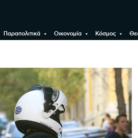
Παραπολιτικά
Οικονομία
Κόσμος
Θε
αλονίκη, την Ελλάδα κ