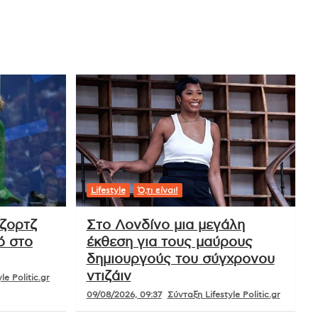
Lifestyle
Ό,τι είναι!
ζορτζ
Στο Λονδίνο μια μεγάλη
ό στο
έκθεση για τους μαύρους
δημιουργούς του σύγχρονου
ντιζάιν
le Politic.gr
09/08/2026, 09:37
Σύνταξη Lifestyle Politic.gr