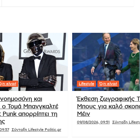
,τι είναι!
Lifestyle
Ό,τι είναι!
 νοημοσύνη και
Έκθεση ζωγραφικής Τ
: ο Τομά Μπανγκαλτέ
Μπους για καλό σκοπ
 Punk απορρίπτει τη
Μέιν
ης
09/08/2026, 09:51
Σύνταξη Lifesty
09:57
Σύνταξη Lifestyle Politic.gr