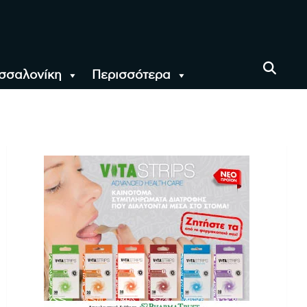
σσαλονίκη
Περισσότερα
αι όλο τον Κόσμο